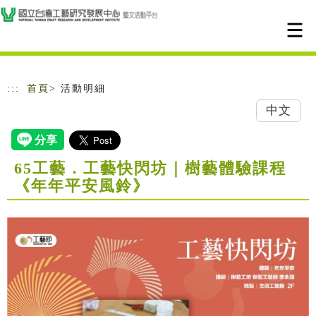
跳到主要內容
網站導覽
:::
首頁
> 活動明細
中文
65工藝．工藝快閃坊｜樹藝體驗課程
《年年平安風鈴》