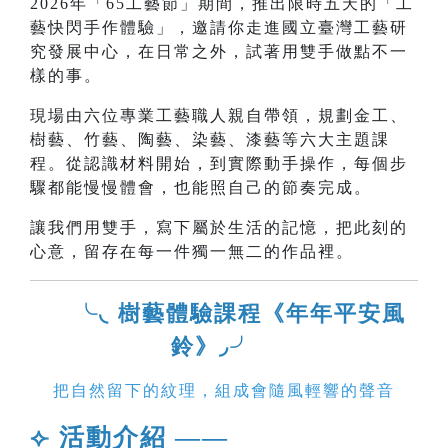
2026年「65工藝節」期間，推出限時五天的「工
藝快閃手作體驗」，邀請你走進國立臺灣工藝研
究發展中心，在日常之外，試著用雙手做點不一
樣的事。
現場由六位專業工藝職人親自帶領，規劃金工、
樹藝、竹藝、陶藝、染藝、漆藝等六大主題課
程。從認識材料開始，到實際動手操作，每個步
驟都能慢慢體會，也能照自己的節奏完成。
讓我們用雙手，寫下屬於生活的記憶，把此刻的
心意，留存在每一件獨一無二的作品裡。
╰◟ 樹藝體驗課程《年年平安風
鈴》◞╯
把自然留下的紋理，組成會隨風輕響的聲音
⟣ 活動介紹 ——