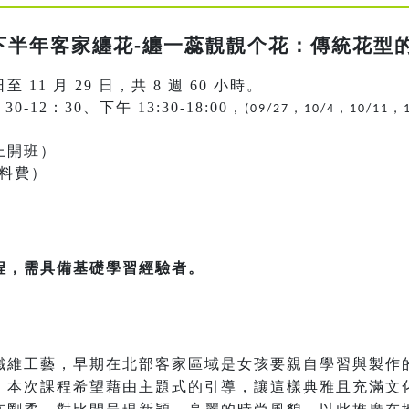
年下半年客家纏花-纏一蕊靚靚个花：傳統花型
日至 11 月 29 日，共 8 週 60 小時。
12：30、下午 13:30-18:00，
，
，
，
(09/27
10/4
10/11
上開班）
材料費）
程，需具備基礎學習經驗者。
纖維工藝，早期在北部客家區域是女孩要親自學習與製作
，本次課程希望藉由主題式的引導，讓這樣典雅且充滿文