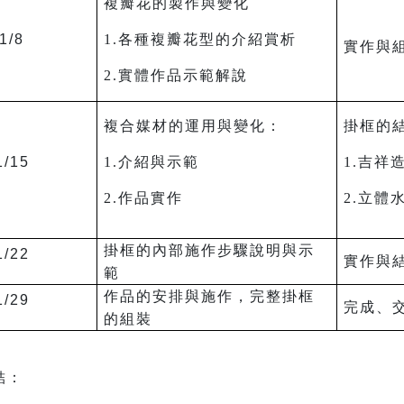
複瓣花的製作與變化
1/8
1.各種複瓣花型的介紹賞析
實作與
2.實體作品示範解說
複合媒材的運用與變化：
掛框的
1/15
1.介紹與示範
1.吉祥
2.作品實作
2.立體
掛框的內部施作步驟說明與示
1/22
實作與
範
作品的安排與施作，完整掛框
1/29
完成、
的組裝
結：