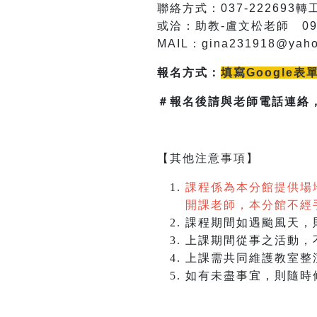
聯絡方式：037-222693轉工
或洽：助教-盧文松老師 0935
MAIL
：gina231918@yaho
報名方式：
填寫Google表
＃報名後請與老師電話連絡
【其他注意事項】
課程係為本分館提供場
開課老師，本分館不經
課程期間如遇颱風天，
上課期間從事之活動，
上課需共同維護教室整
如有未盡事宜，則隨時