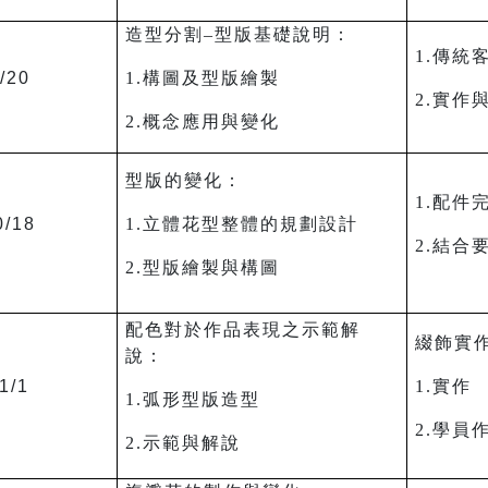
造型分割–型版基礎說明：
1.傳統
/20
1.構圖及型版繪製
2.實作
2.概念應用與變化
型版的變化：
1.配件
0/18
1.立體花型整體的規劃設計
2.結合
2.型版繪製與構圖
配色對於作品表現之示範解
綴飾實
說：
1/1
1.實作
1.弧形型版造型
2.學員
2.示範與解說