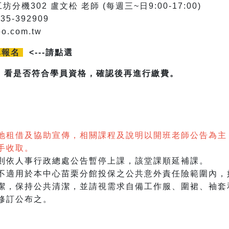
坊分機302 盧文松 老師 (每週三~日9:00-17:00)
-392909
o.com.tw
單報名
<---請點選
，看是否符合學員資格，確認後再進行繳費。
地租借及協助宣傳，相關課程及說明以開班老師公告為主
手收取。
則依人事行政總處公告暫停上課，該堂課順延補課。
不適用於本中心苗栗分館投保之公共意外責任險範圍內，
潔，保持公共清潔，並請視需求自備工作服、圍裙、袖套
修訂公布之。