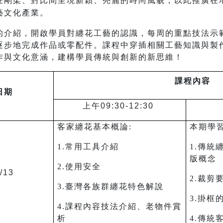
在剛柔、對比間呈現新穎、亮麗的時尚風貌，以此推廣在
藝文化產業。
的介紹，開啟學員對纏花工藝的認識，每周的重點技法示
逐步地完成作品或零配件。課程中穿插相關工藝知識與製
作與文化意涵，建構學員傳統與創新的新思維！
課程內容
日期
上午09:30-12:30
客家纏花基本概論:
本期學
1.常用工具介紹
1.傳統
版概念
2.使用安全
/13
2.裁剪
3.臺灣各族群纏花特色解說
3.掛框
4.課程內容技法介紹、老物件賞
析
4.傳統