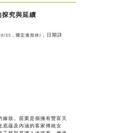
的探究與延續
，日期詳
，國定連假休
10/25
)
的嫁妝。苗栗是個擁有豐富天
化底蘊及內涵的客家傳統女