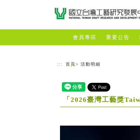
跳到主要內容
網站導覽
會員專區
重要公告
:::
首頁
> 活動明細
「2026臺灣工藝獎Tai