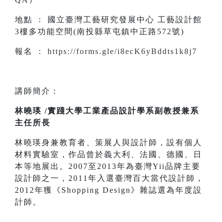
地點 : 國立臺灣工藝研究發展中心 工藝設計館
3樓多功能空間(南投縣草屯鎮中正路572號)
報名 :
https://forms.gle/i8ecK6yBddts1k8j7
講師簡介：
林曉瑛 /實踐大學工業產品設計學系副教授兼系
主任所長
林曉瑛身兼教育者、策展人與設計師，設有個人
材料實驗室，作品曾於義大利、法國、德國、日
本等地展出。2007至2013年為臺灣Yii品牌主要
設計師之一，2011年入選臺灣百大當代設計師，
2012年獲《Shopping Design》雜誌選為年度設
計師。