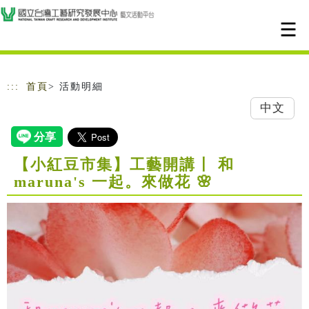
跳到主要內容
網站導覽
:::
首頁
> 活動明細
中文
【小紅豆市集】工藝開講〡 和
maruna's 一起。來做花 🌸