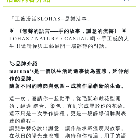
「工藝漫活SLOHAS─是樂活事」
🌟 《無聲的語言──手的故事，謝意的流轉》 🌟
LOHAS / NATURE / CASUAL 啊～手工感的人
生 !!邀請你與工藝展開一場靜靜的對話。
🏷品牌介紹
maruna’s是一個以生活周邊事物為靈感，延伸創
作的品牌。
隨著不同的時節與氛圍～成就作品嶄新的生命。
這一次，邀請你一起動手，從毛氈布裁花型開
始，經過 縫合、染色，直到完成屬於你的花朵。
這不只是一次手作課程，更是一段靜靜傾聽與表
達的過程─
讓雙手替你說出謝意，讓作品承載溫度與故事。
在秋日的陽光走廊裡，期待和你相遇，用手的語