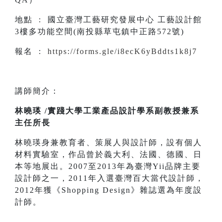
地點 : 國立臺灣工藝研究發展中心 工藝設計館
3樓多功能空間(南投縣草屯鎮中正路572號)
報名 :
https://forms.gle/i8ecK6yBddts1k8j7
講師簡介：
林曉瑛 /實踐大學工業產品設計學系副教授兼系
主任所長
林曉瑛身兼教育者、策展人與設計師，設有個人
材料實驗室，作品曾於義大利、法國、德國、日
本等地展出。2007至2013年為臺灣Yii品牌主要
設計師之一，2011年入選臺灣百大當代設計師，
2012年獲《Shopping Design》雜誌選為年度設
計師。