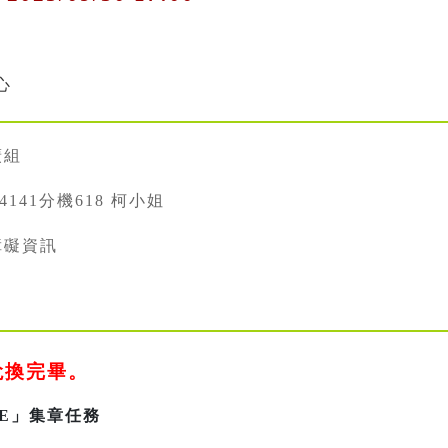
心
廣組
334141分機618 柯小姐
障礙資訊
兌換完畢。
USE」集章任務