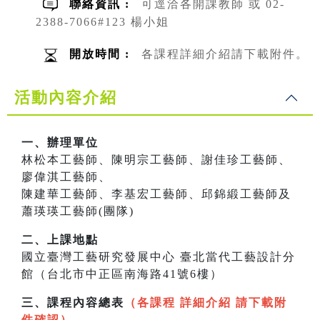
聯絡資訊 :
可逕洽各開課教師 或 02-
2388-7066#123 楊小姐
開放時間 :
各課程詳細介紹請下載附件。
活動內容介紹
一、辦理單位
林松本工藝師、陳明宗工藝師、謝佳珍工藝師、
廖偉淇工藝師、
陳建華工藝師、李基宏工藝師、邱錦緞工藝師及
蕭瑛瑛工藝師(團隊)
二、上課地點
國立臺灣工藝研究發展中心 臺北當代工藝設計分
館（台北市中正區南海路41號6樓）
三、課程內容總表
（各課程 詳細介紹 請下載附
件確認）