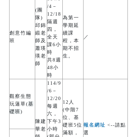
/4－
(團
12/18
隊)
為第一
隔週
邱錦
學期延
四，
創意竹編
緞老
續課
全天
／
班
師及
程，本
課6小
蕭瑛
期不招
時
瑛老
生。
共8週
師
48小
時
114/9
/6－
觀察生態
12/20
12人
玩蓪草(
基
每週
(中階7
礎班
)
六，
位、基
陳建
下午3
礎班5位
報名網址
<--請點
華老
小時
滿額，
選
師
(部分