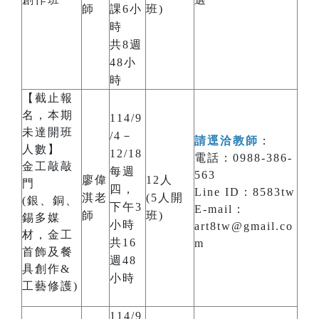
師
課6小
班)
時
共8週
48小
時
【截止報
名，本期
114/9
未達開班
/4－
請逕洽教師
：
人數】
12/18
電話：0988-386-
金工敲敲
每週
563
廖偉
12人
門
四，
Line ID：8583tw
淇老
(5人開
(銀、銅、
下午3
E-mail：
師
班)
錫多媒
小時
art8tw@gmail.co
材，金工
共16
m
首飾及餐
週48
具創作&
小時
工藝修護)
114/9