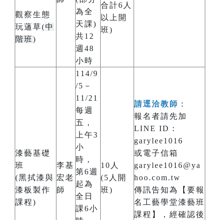
合計6人
為全
觀察生態
以上開
天課)
玩蓪草(
中
班)
共12
階班
)
週48
小時
114/9
/5－
11/21
請逕洽教師
：
每週
報名者請先加
五，
LINE ID：
上午3
garylee1016
小
漆藝基礎
或電子信箱
時，
班
李基
10人
garylee1016@ya
第6週
(黑拭漆與
宏老
(5人開
hoo.com.tw
起為
漆板製作
師
班)
傳訊告知為【要報
全日
課程)
名工藝學堂漆藝班
課6小
課程】，經確認後