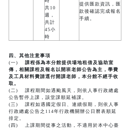
時
提供匯款資訊，匯
共10
款後確認完成報名
週，
手續。
共計
45小
時
四、其他注意事項
(一)
課程係為本分館提供場地租借及協助宣
傳，相關課程及報名以開班老師公告為主，學費
及工具材料費請逕付開課老師，本分館不經手收
取。
(二) 課程期間如遇颱風天，則依人事行政總處
公告暫停上課，該堂課順延補課。
(三) 課程如遇國定假日、連續假期，則依人事
行政總處公告之114年行政機關辦公日曆表順延
排定。
(四) 上課期間從事之活動，不適用於本中心臺