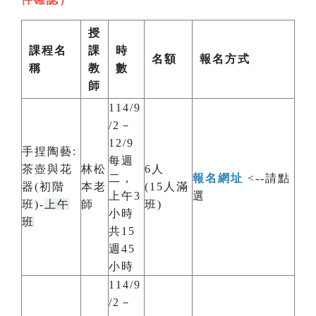
授
課程名
課
時
名額
報名方式
稱
教
數
師
114/9
/2－
12/9
手捏陶藝:
每週
茶壺與花
林松
6人
二，
報名網址
<--請點
器(初階
本老
(15人滿
上午3
選
班)-
上午
師
班)
小時
班
共15
週45
小時
114/9
/2－