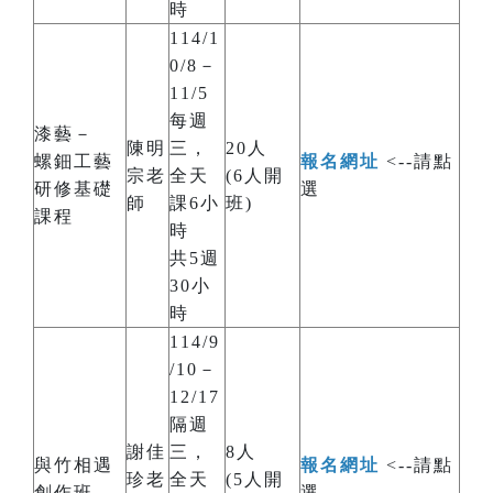
時
114/1
0/8－
11/5
每週
漆藝－
陳明
三，
20人
螺鈿工藝
報名網址
<--請點
宗老
全天
(6人開
研修基礎
選
師
課6小
班)
課程
時
共5週
30小
時
114/9
/10－
12/17
隔週
謝佳
三，
8人
與竹相遇
報名網址
<--請點
珍老
全天
(5人開
創作班
選