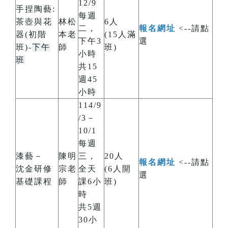
12/9
手捏陶藝:
每週
茶壺與花
林松
6人
二，
報名網址
<--請點
器(初階
本老
(15人滿
下午3
選
班)-
下午
師
班)
小時
班
共15
週45
小時
114/9
/3－
10/1
每週
漆藝－
陳明
三，
20人
報名網址
<--請點
沈金研修
宗老
全天
(6人開
選
基礎課程
師
課6小
班)
時
共5週
30小