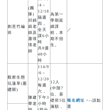
/4－
(團
12/18
隊)
為第一
隔週
邱錦
學期延
四，
創意竹編
緞老
續課
全天
／
班
師及
程，本
課6小
蕭瑛
期不招
時
瑛老
生。
共8週
師
48小
時
114/9
/6－
觀察生態
12/20
12人
玩蓪草(
基
每週
(中階7
礎班
)
六，
位、基
陳建
下午3
礎班5位
報名網址
<--請點
華老
小時
滿額，
選
師
(部分