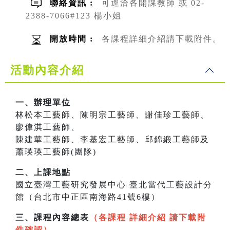
聯絡資訊 :
可逕洽各開課教師 或 02-
2388-7066#123 楊小姐
開放時間 :
各課程詳細介紹請下載附件。
活動內容介紹
一、辦理單位
林松本工藝師、陳明宗工藝師、謝佳珍工藝師、
廖偉淇工藝師、
陳建華工藝師、李基宏工藝師、邱錦緞工藝師及
蕭瑛瑛工藝師(團隊)
二、上課地點
國立臺灣工藝研究發展中心 臺北當代工藝設計分
館（台北市中正區南海路41號6樓）
三、課程內容總表
（各課程 詳細介紹 請下載附
件確認）