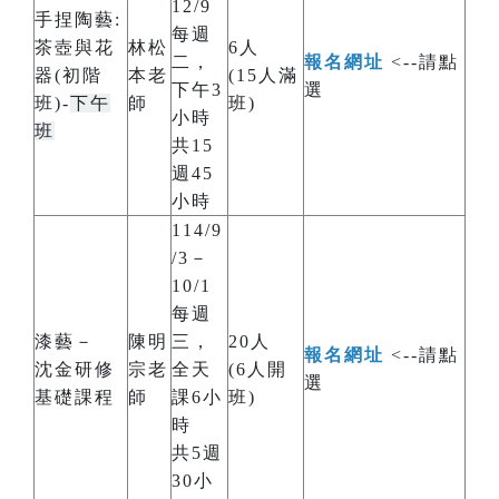
12/9
手捏陶藝:
每週
茶壺與花
林松
6人
二，
報名網址
<--請點
器(初階
本老
(15人滿
下午3
選
班)-
下午
師
班)
小時
班
共15
週45
小時
114/9
/3－
10/1
每週
漆藝－
陳明
三，
20人
報名網址
<--請點
沈金研修
宗老
全天
(6人開
選
基礎課程
師
課6小
班)
時
共5週
30小