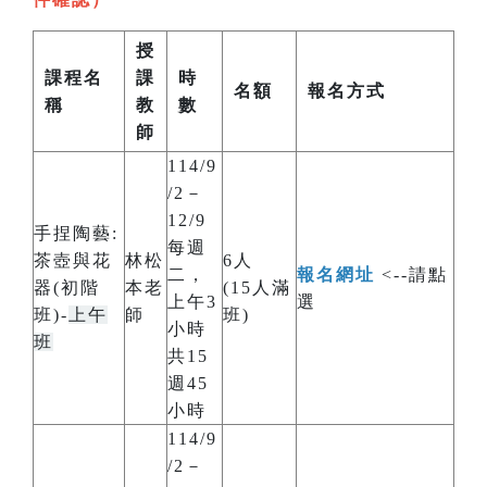
授
課程名
課
時
名額
報名方式
稱
教
數
師
114/9
/2－
12/9
手捏陶藝:
每週
茶壺與花
林松
6人
二，
報名網址
<--請點
器(初階
本老
(15人滿
上午3
選
班)-
上午
師
班)
小時
班
共15
週45
小時
114/9
/2－