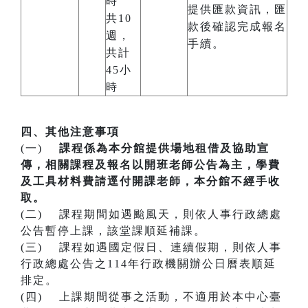
時
提供匯款資訊，匯
共10
款後確認完成報名
週，
手續。
共計
45小
時
四、其他注意事項
(一)
課程係為本分館提供場地租借及協助宣
傳，相關課程及報名以開班老師公告為主，學費
及工具材料費請逕付開課老師，本分館不經手收
取。
(二) 課程期間如遇颱風天，則依人事行政總處
公告暫停上課，該堂課順延補課。
(三) 課程如遇國定假日、連續假期，則依人事
行政總處公告之114年行政機關辦公日曆表順延
排定。
(四) 上課期間從事之活動，不適用於本中心臺