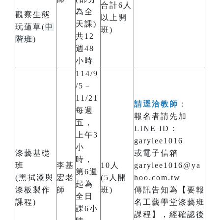
合計6人
為全
觀察生態
以上開
天課)
玩蓪草(
中
班)
共12
階班
)
週48
小時
114/9
/5－
11/21
請逕洽教師
：
每週
報名者請先加
五，
LINE ID：
上午3
garylee1016
小
漆藝基礎
或電子信箱
時，
班
李基
10人
garylee1016@ya
第6週
(黑拭漆與
宏老
(5人開
hoo.com.tw
起為
漆板製作
師
班)
傳訊告知為【要報
全日
課程)
名工藝學堂漆藝班
課6小
課程】，經確認後