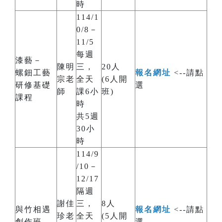
時
114/1
0/8－
11/5
每週
漆藝－
陳明
三，
20人
螺鈿工藝
報名網址
<--請點
宗老
全天
(6人開
研修基礎
選
師
課6小
班)
課程
時
共5週
30小
時
114/9
/10－
12/17
隔週
謝佳
三，
8人
與竹相遇
報名網址
<--請點
珍老
全天
(5人開
創作班
選