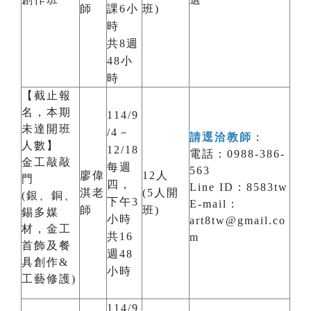
師
課6小
班)
時
共8週
48小
時
【截止報
名，本期
114/9
未達開班
/4－
請逕洽教師
：
人數】
12/18
電話：0988-386-
金工敲敲
每週
563
廖偉
12人
門
四，
Line ID：8583tw
淇老
(5人開
(銀、銅、
下午3
E-mail：
師
班)
錫多媒
小時
art8tw@gmail.co
材，金工
共16
m
首飾及餐
週48
具創作&
小時
工藝修護)
114/9