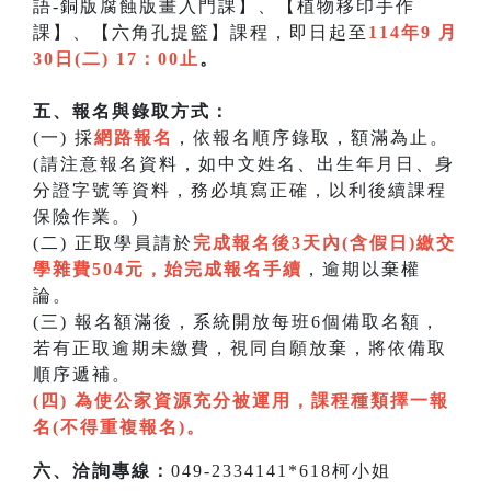
語-銅版腐蝕版畫入門課】、【植物移印手作
課】、【六角孔提籃】課程，即日起至
114年9 月
30日(二) 17：00止
。
五、報名與錄取方式：
(一) 採
網路報名
，依報名順序錄取，額滿為止。
(請注意報名資料，如中文姓名、出生年月日、身
分證字號等資料，務必填寫正確，以利後續課程
保險作業。)
(二) 正取學員請於
完成報名後3天內(含假日)繳交
學雜費504元，始完成報名手續
，逾期以棄權
論。
(三) 報名額滿後，系統開放每班6個備取名額，
若有正取逾期未繳費，視同自願放棄，將依備取
順序遞補。
(四) 為使公家資源充分被運用，課程種類擇一報
名(不得重複報名)。
六、洽詢專線：
049-2334141*618柯小姐