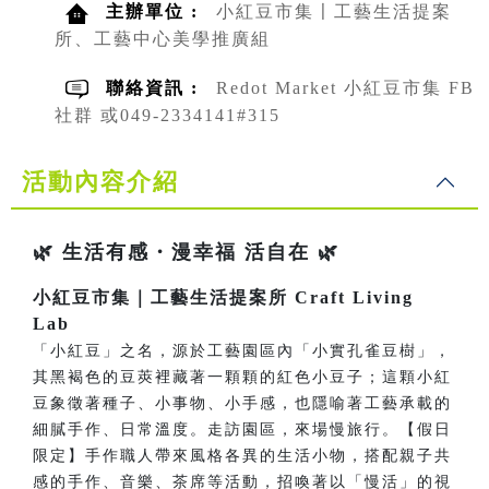
主辦單位 :
小紅豆市集〡工藝生活提案
所、工藝中心美學推廣組
聯絡資訊 :
Redot Market 小紅豆市集 FB
社群 或049-2334141#315
活動內容介紹
🌿 生活有感・漫幸福 活自在 🌿
小紅豆市集｜工藝生活提案所 Craft Living
Lab
「小紅豆」之名，源於工藝園區內「小實孔雀豆樹」，
其黑褐色的豆莢裡藏著一顆顆的紅色小豆子；這顆小紅
豆象徵著種子、小事物、小手感，也隱喻著工藝承載的
細膩手作、日常溫度。走訪園區，來場慢旅行。【假日
限定】手作職人帶來風格各異的生活小物，搭配親子共
感的手作、音樂、茶席等活動，招喚著以「慢活」的視