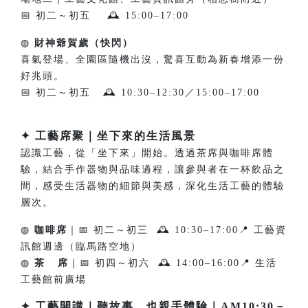
📅 初二～初五 🕰 15:00–17:00
◍
財神爺賀歲（快閃）
喜氣登場、全園區隨機出沒，驚喜互動為新春增添一份
好兆頭。
📅 初二～初五 🕰 10:30–12:30／15:00–17:00
✦ 工藝席聚｜坐下來的生活風景
認識工藝，從「坐下來」開始。透過茶席與咖啡席體
驗，結合手作器物與品味過程，讓參與者在一杯飲品之
間，感受生活器物的細節與美感，深化生活工藝的體驗
層次。
◍
咖啡席
｜📅 初二～初三 🕰 10:30–17:00📍 工藝資
訊館週邊（臨馬路空地）
◍
茶 席
｜📅 初四～初六 🕰 14:00–16:00📍 生活
工藝館前廣場
✦ 工藝開講｜聽故事，也親手體驗｜AM10:30－