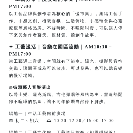
PM17:00
以工藝品牌與創作者為核心的「慢市集」，集結工藝手
作、手感文創、植栽香氛、生活飾物、手感輕食與心靈
療癒等風格品牌。不趕時間、不喧鬧叫賣，可以讓人停
下來與創作者聊天、摸材質、聽創作故事。
✦ 工藝漫活｜音樂在園區流動｜AM10:30－
PM17:00
當工藝遇上音樂，空間就有了節奏。陽光、樹影與音符
交織，讓園區成為可以散步、可以發呆、也可以聽音樂
的慢活場域。
◍
街頭藝人音樂演出
以爵士樂、薩克斯風、吉他彈唱等風格為主，營造熱鬧
卻不喧嘩的氛圍，讓不同年齡層自然停下腳步。
場地一｜生活工藝館前廣場
📅 初二～初六 🕰 10:30–12:30／15:00–17:00
場地二｜工藝文化館、工藝資訊館旁（相思樹附近）