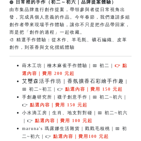
◍ 日常裡的手作（初二～初六｜品牌提案體驗）
由市集品牌進行創作提案，帶領參與者從日常視角出
發，完成具個人意義的作品。今年春節，我們邀請多組
創作者帶來現場手作體驗，讓你不只是把作品帶回家，
而是把「創作的過程」一起收藏。
🎨 精選手作體驗：從木作、羊毛氈、礦石編織、皮革
創作，到茶香與文化摺紙體驗
蒔木工坊｜檜木麻雀手作體驗｜📅 初二｜
👉
點
選內容
｜費用 200 元起
艾璽森活手作坊｜香氛擴香石彩繪手作趣
｜
📅 初二~初三｜👉
點選內容
｜費用 150 元起
手創趣研究所｜襪子創意手作｜📅 初二~初六｜
👉
點選
內容
｜費用 150 元起
小水滴工房｜生肖、地支對對碰｜📅 初二~初六
｜👉
點選
內容
｜費用 100 元起
maruna's 瑪露娜生活雜貨｜戳戳毛核桃｜📅 初
二~初六｜👉
點選
內容
｜費用100 元起