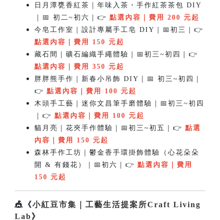
日月潭甕香紅茶｜年味入茶・手作紅茶茶包 DIY
｜📅 初二~初六｜👉
點選
內容
｜費用 200 元起
今皂工作室｜設計專屬手工皂 DIY｜📅初三｜👉
點選
內容
｜費用 150 元起
藏石間｜礦石編織手繩體驗｜📅初三~初四｜👉
點選
內容
｜費用 350 元起
胖胖熊手作｜新春小吊飾 DIY｜📅 初三~初四｜
👉
點選內容
｜費用 100 元起
木頭手工藝｜迷你文昌筆手磨體驗｜📅初三~初四
｜👉
點選
內容
｜費用 100 元起
貓月亮｜花夾手作體驗｜📅初三~初五｜👉
點選
內容
｜費用 150 元起
森林手作工坊｜鬱金香手環掛飾體驗（心花朵朵
開 & 有錢花）｜📅初六｜👉
點選
內容
｜費用
150 元起
🎪《
小紅豆市集｜工藝生活提案所Craft Living
Lab
》