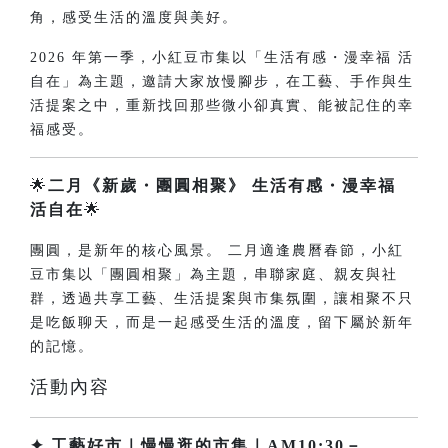
角，感受生活的溫度與美好。
2026 年第一季，小紅豆市集以「生活有感・漫幸福 活
自在」為主題，邀請大家放慢腳步，在工藝、手作與生
活提案之中，重新找回那些微小卻真實、能被記住的幸
福感受。
🌟
二月《新歲・團圓相聚
》
生活有感・漫幸福
活自在
🌟
團圓，是新年的核心風景。 二月適逢農曆春節，小紅
豆市集以「團圓相聚」為主題，串聯家庭、親友與社
群，透過共享工藝、生活提案與市集氛圍，讓相聚不只
是吃飯聊天，而是一起感受生活的溫度，留下屬於新年
的記憶。
活動內容
✦ 工藝好市｜慢慢逛的市集｜AM10:30－