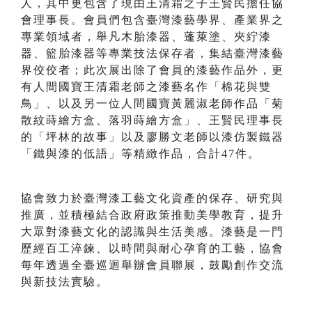
人，其中更包含了現由王清霜之子王賢民擔任協
會理事長。會員們包含臺灣漆藝學界、產業界之
專業領域者，舉凡木胎漆器、蓬萊塗、夾紵漆
器、籃胎漆器等專業技法保存者，集結臺灣漆藝
界佼佼者；此次展出除了會員的漆藝作品外，更
有人間國寶王清霜老師之漆藝名作「棉花與雙
鳥」、以及另一位人間國寶黃麗淑老師作品「菊
散紋蒔繪方盒、落羽蒔繪方盒」、王賢民理事長
的「坪林的故事」以及廖勝文老師以漆仿製鐵器
「鐵與漆的低語」等精緻作品，合計47件。
協會致力於臺灣漆工藝文化資產的保存、研究與
推廣，並積極結合政府政策推動美學教育，提升
大眾對漆藝文化的認識與生活美感。漆藝是一門
歷經百工淬鍊、以時間與耐心孕育的工藝，協會
每年透過全臺巡迴舉辦會員聯展，鼓勵創作交流
與新技法實驗。