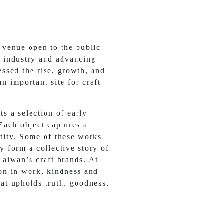
 venue open to the public
ft industry and advancing
essed the rise, growth, and
n important site for craft
s a selection of early
Each object captures a
ntity. Some of these works
y form a collective story of
aiwan’s craft brands. At
tion in work, kindness and
that upholds truth, goodness,