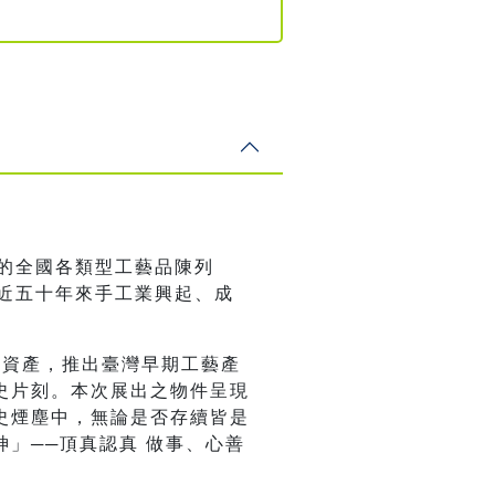
放的全國各類型工藝品陳列
灣近五十年來手工業興起、成
史資產，推出臺灣早期工藝產
史片刻。本次展出之物件呈現
史煙塵中，無論是否存續皆是
」──頂真認真 做事、心善