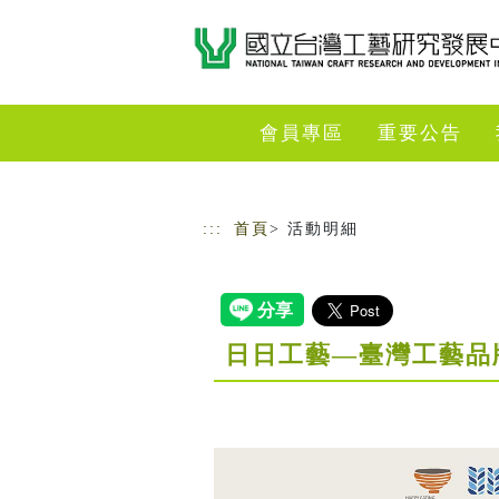
跳到主要內容
網站導覽
會員專區
重要公告
:::
首頁
> 活動明細
日日工藝—臺灣工藝品