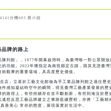
334141分機603 蔡小姐
藝品牌的路上
陳列館」，1977年開幕啟用時，為臺灣唯一對公眾開
的功能。2022年獲指定為南投縣定古蹟，因其見證臺
技術觀摩的重要場域，具高度歷史價值。
概念店」立基於工藝文化館做為手工業品陳列館之過往歷
物件感知凝結時空中的瞬間，得見臺灣工藝產業發展的歷
牌的路徑上，有些持續存在並不斷創新，有些則淹沒於歷
代遙想反思工藝品牌建立之篳路藍縷歷程，亦將「工藝精神
、真善美心 常存的態度，展現落實於生活中。