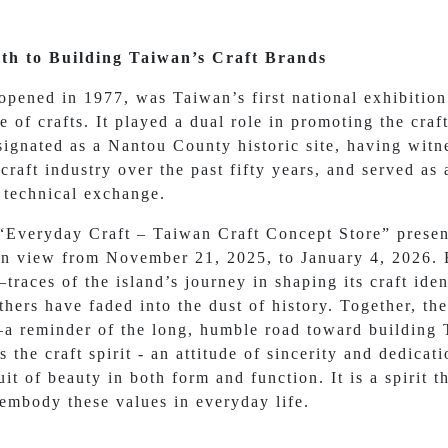
th to Building Taiwan’s Craft Brands
opened in 1977, was Taiwan’s first national exhibition
 of crafts. It played a dual role in promoting the cra
signated as a Nantou County historic site, having witn
raft industry over the past fifty years, and served as a
 technical exchange.
 “Everyday Craft – Taiwan Craft Concept Store” present
on view from November 21, 2025, to January 4, 2026. 
aces of the island’s journey in shaping its craft ide
thers have faded into the dust of history. Together, the
a reminder of the long, humble road toward building T
es the craft spirit - an attitude of sincerity and dedica
suit of beauty in both form and function. It is a spirit 
 embody these values in everyday life.