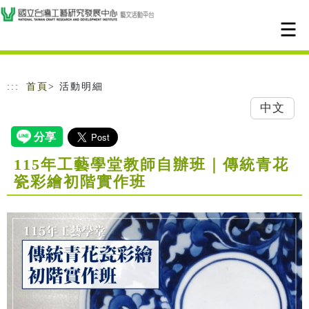
跳到主要內容
網站導覽
:::
首頁
> 活動明細
中文
115年工藝學堂教師自辦班｜傳統青花
瓷彩繪初階實作班