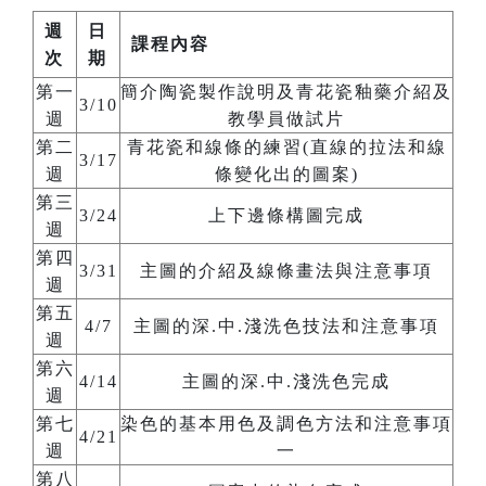
週
日
課程內容
次
期
第一
簡介陶瓷製作說明及青花瓷釉藥介紹及
3/10
週
教學員做試片
第二
青花瓷和線條的練習(直線的拉法和線
3/17
週
條變化出的圖案)
第三
3/24
上下邊條構圖完成
週
第四
3/31
主圖的介紹及線條畫法與注意事項
週
第五
4/7
主圖的深.中.淺洗色技法和注意事項
週
第六
4/14
主圖的深.中.淺洗色完成
週
第七
染色的基本用色及調色方法和注意事項
4/21
週
一
第八