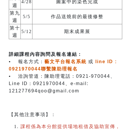
4/28
圖案中的染色完成
週
第九
5/5
作品送燒前的最後修整
週
第十
5/12
期末成果展
週
詳細課程內容詢問及報名連結：
• 報名方式：
藝文平台報名系統
或
line ID :
0921970044聯繫陳助理報名
• 洽詢管道：陳助理電話：0921-970044、
Line ID：0921970044、e-mail:
121277694qoo@gmail.com
【其他注意事項】：
課程係為本分館提供場地租借及協助宣傳，