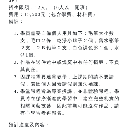
6F）
招生限額：12人。（6人以上開班）
費用：15,500元（包含學費、材料費）
備註：
學員需要自備個人用具如下：毛筆大小數
支，毛巾２條，乾淨小罐子２個，舊水彩筆
２支，２Ｂ铅筆２支，白色調色盤１個，水
盆1個。
作品在送件途中或燒窯中有任何損壞，不負
其責任。
因課程需要連貫教學，上課期間請不要請
假，若因個人因素請假則無法補課。
學堂課程皆為專業授課，並非體驗課程。學
員將在循序漸進的學習中，建立完整札實的
相關陶藝技藝，因此前期可能沒有作品，請
有心學習者再報名。
預計進度及內容：