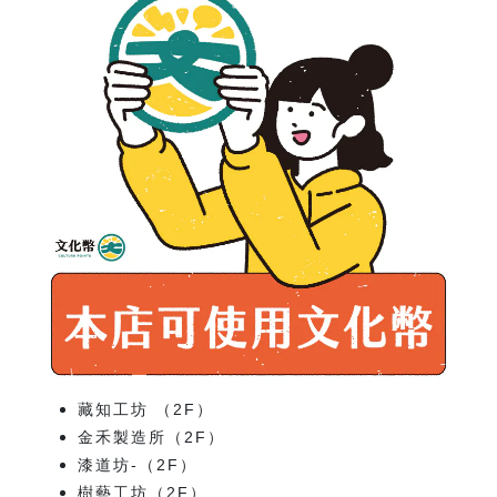
藏知工坊 （
2
F
）
金禾製造所（
2
F
）
漆道坊-（
2
F
）
樹藝工坊（
2
F
）