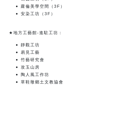
蘿倫美學空間（
3
F
）
安染工坊（
3
F
）
★
地方工藝館-進駐工坊：
靜觀工坊
易見工藝
竹藝研究會
攻玉山房
陶人風工作坊
草鞋墩鄉土文教協會