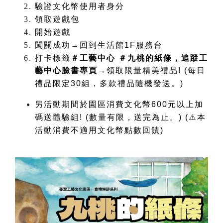
驗證文化幣使用者身分
領取遊戲包
開始遊戲
闖關成功
→
回到生活館1F服務台
打卡標籤
＃工藝中心 ＃九桃的紙條，追蹤工
藝中心臉書專頁
→
領取限量精美禮品!
(每日
禮品限定30組，多款禮品隨機發送。)
另活動期間於園區
消費文化幣600元以上加
碼送體驗組! (數量有限，送完為止。) (
⚠️
本
活動消費不適用文化幣
點數回饋)