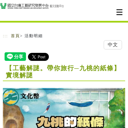
跳到主要內容
網站導覽
:::
首頁
> 活動明細
中文
【工藝解謎。帶你旅行─九桃的紙條】
實境解謎