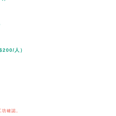
）
200/人）
工坊確認。