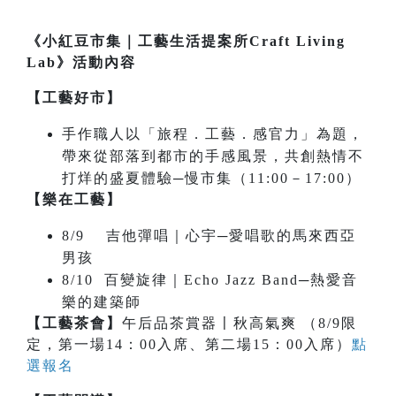
《小紅豆市集｜工藝生活提案所Craft Living
Lab》活動內容
【工藝好市】
手作職人以「旅程．工藝．感官力」為題，
帶來從部落到都市的手感風景，共創熱情不
打烊的盛夏體驗─慢市集（11:00－17:00）
【樂在工藝】
8/9 吉他彈唱｜心宇─愛唱歌的馬來西亞
男孩
8/10 百變旋律｜Echo Jazz Band─熱愛音
樂的建築師
【工藝茶會】
午后品茶賞器〡秋高氣爽 （8/9限
定，第一場14：00入席、第二場15：00入席）
點
選報名