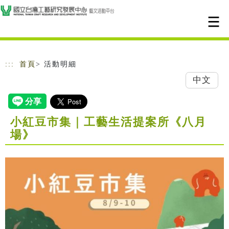
跳到主要內容
網站導覽
:::
首頁
> 活動明細
中文
小紅豆市集｜工藝生活提案所《八月
場》