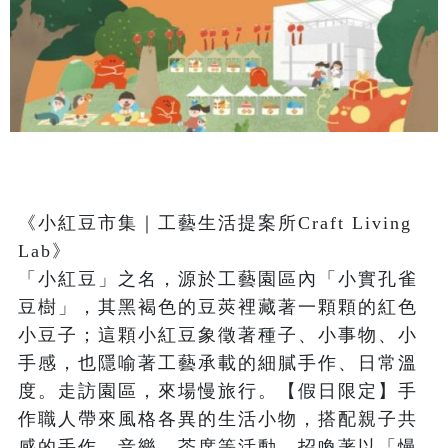
《小紅豆市集｜工藝生活提案所Craft Living 
Lab》

「小紅豆」之名，源於工藝園區內「小實孔雀
豆樹」，其黑褐色的豆莢裡藏著一顆顆的紅色
小豆子；這顆小紅豆象徵著種子、小事物、小
手感，也隱喻著工藝承載的細膩手作、日常溫
度。走訪園區，來場慢旅行。【假日限定】手
作職人帶來風格各異的生活小物，搭配親子共
感的手作、音樂、茶席等活動，招喚著以「慢