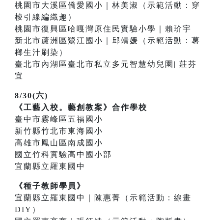
桃園市大溪區僑愛國小｜林美淑（示範活動：穿
梭引線編織趣）
桃園市復興區哈嘎灣原住民實驗小學｜賴玠宇
新北市蘆洲區鷺江國小｜邱靖媛（示範活動：薯
榔生汁刷染）
臺北市內湖區臺北市私立多元智慧幼兒園| 莊芬
宜
8/30(六)
《工藝入校。藝創教案》合作學校
臺中市霧峰區五福國小
新竹縣竹北市東海國小
高雄市鳳山區南成國小
國立竹科實驗高中國小部
宜蘭縣立羅東國中
《種子教師學員》
宜蘭縣立羅東國中｜陳惠菁（示範活動：線畫
DIY）