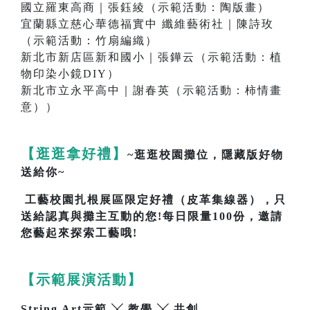
國立羅東高商｜張鈺綾（示範活動：陶版畫）
宜蘭縣立慈心華德福實中 纖維藝術社｜陳詩玫
（示範活動：竹扇編織）
新北市新店區新和國小｜張鏵云（示範活動：植
物印染小鏡DIY）
新北市立永平高中｜謝春英（示範活動：柿情畫
意））
【逛逛拿好禮】
~逛逛校園攤位，隱藏版好物
送給你~
工藝校園扎根展區限定好禮（皮革集線器），只
送給認真與攤主互動的您!每日限量100份，邀請
您藝起來探索工藝哦!
【示範展演活動】
String Art示範 ╳ 教學 ╳ 共創