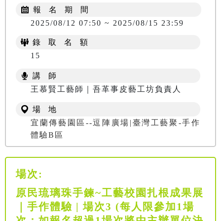
報 名 期 間
2025/08/12 07:50 ~ 2025/08/15 23:59
錄 取 名 額
15
講 師
王慕賢工藝師｜吾革事皮藝工坊負責人
場 地
宜蘭傳藝園區--逗陣廣場|臺灣工藝聚-手作
體驗B區
場次:
原民琉璃珠手鍊~工藝校園扎根成果展
｜手作體驗 | 場次3 (每人限參加1場
次；如報名超過1場次將由主辦單位決