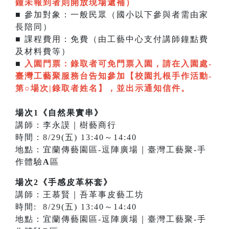
鐘未報到者則開放現場遞補
）
■ 參加對象：一般民眾（國小以下參與者需由家
長陪同）
■ 課程費用：免費（由工藝中心支付講師鐘點費
及材料費等）
■
入園門票：
錄取者可免門票入園，請在入園處-
臺灣工藝聚服務台告知參加【校園扎根手作活動-
第○場次|錄取者姓名】，並出示通知信件。
場次1《自然果實串》
講師：李永謨｜樹藝商行
時間：8/29(五) 13:40～14:40
地點：宜蘭傳藝園區-逗陣廣場｜臺灣工藝聚-手
作體驗
A
區
場次2《手感皮革杯套》
講師：王慕賢｜吾革事皮藝工坊
時間: 8/29(五) 13:40～14:40
地點：宜蘭傳藝園區-逗陣廣場｜臺灣工藝聚-手