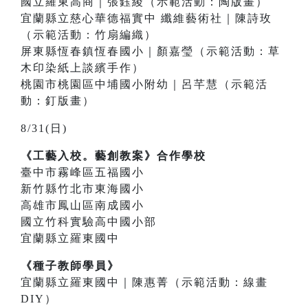
國立羅東高商｜張鈺綾（示範活動：陶版畫）
宜蘭縣立慈心華德福實中 纖維藝術社｜陳詩玫
（示範活動：竹扇編織）
屏東縣恆春鎮恆春國小｜顏嘉瑩（示範活動：草
木印染紙上談繽手作）
桃園市桃園區中埔國小附幼｜呂芊慧（示範活
動：釘版畫）
8/31(日)
《工藝入校。藝創教案》合作學校
臺中市霧峰區五福國小
新竹縣竹北市東海國小
高雄市鳳山區南成國小
國立竹科實驗高中國小部
宜蘭縣立羅東國中
《種子教師學員》
宜蘭縣立羅東國中｜陳惠菁（示範活動：線畫
DIY）