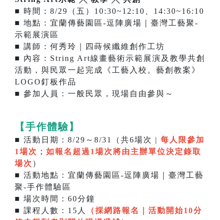
■ 時間：8/29（五）10:30~12:10、14:30~16:10
■ 地點：宜蘭傳藝園區-逗陣廣場｜臺灣工藝聚-
示範展演區
■ 講師：何秀玲｜四蒔候纖維創作工坊
■ 內容：String Art線畫藝術示範展演及教學共創
活動，與民眾一起完成《工藝入校。藝創教案》
LOGO釘板作品
■ 參加人員：一般民眾，現場自由參與～
【手作體驗】
■ 活動日期：8/29～8/31（共6場次 |
每人限參加
1場次；如報名超過1場次將由主辦單位決定錄取
場次
）
■ 活動地點：宜蘭傳藝園區-逗陣廣場｜臺灣工藝
聚-手作體驗區
■ 場次時間：60分鐘
■ 課程人數：15人
（採網路報名｜
活動開始10分