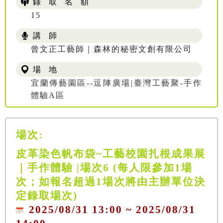
錄 取 名 額
15
講 師
曾文正工藝師｜森林的秘密文創有限公司
場 地
宜蘭傳藝園區--逗陣廣場|臺灣工藝聚-手作
體驗A區
場次:
皮革染色帆布袋~工藝校園扎根成果展
｜手作體驗 |場次6 (每人限參加1場
次；如報名超過1場次將由主辦單位決
定錄取場次)
2025/08/31 13:00 ~ 2025/08/31