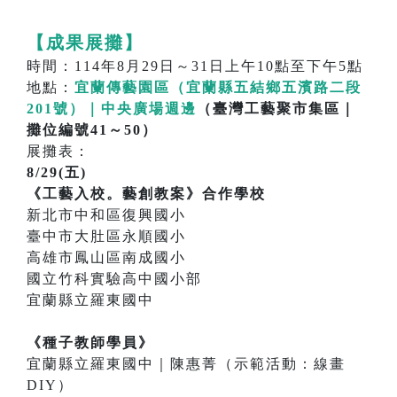
【成果展攤】
時間：114年8月29日～31日上午10點至下午5點
地點：
宜蘭傳藝園區（宜蘭縣五結鄉五濱路二段
201號）｜中央廣場週邊
（臺灣工藝聚市集區｜
攤位編號41～50）
展攤表：
8/29(五)
《工藝入校。藝創教案》合作學校
新北市中和區復興國小
臺中市大肚區永順國小
高雄市鳳山區南成國小
國立竹科實驗高中國小部
宜蘭縣立羅東國中
《種子教師學員》
宜蘭縣立羅東國中｜陳惠菁（示範活動：線畫
DIY）