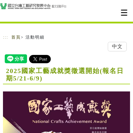
跳到主要內容
網站導覽
:::
首頁
> 活動明細
中文
2025國家工藝成就獎徵選開始(報名日
期5/21-6/9)