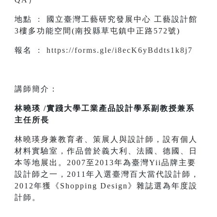
地點 : 國立臺灣工藝研究發展中心 工藝設計館
3樓多功能空間(南投縣草屯鎮中正路572號)
報名 :
https://forms.gle/i8ecK6yBddts1k8j7
講師簡介：
林曉瑛 /實踐大學工業產品設計學系副教授兼系
主任所長
林曉瑛身兼教育者、策展人與設計師，設有個人
材料實驗室，作品曾於義大利、法國、德國、日
本等地展出。2007至2013年為臺灣Yii品牌主要
設計師之一，2011年入選臺灣百大當代設計師，
2012年獲《Shopping Design》雜誌選為年度設
計師。