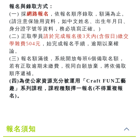
報名與錄取方式：
(一) 採
網路報名
，依報名順序錄取，額滿為止。
(請注意保險用資料，如中文姓名、出生年月日、
身分證字號等資料，務必填寫正確。)
(二) 正取學員
請於完成報名後3天內(含假日)繳交
學雜費504元
，始完成報名手續，逾期以棄權
論。
(三) 報名額滿後，系統開放每班6個備取名額，
若有正取逾期未繳費，視同自願放棄，將依備取
順序遞補。
(四)為使公家資源充分被運用「Craft FUN工藝
趣」系列課程，課程種類擇一報名(不得重複報
名)。
報名須知