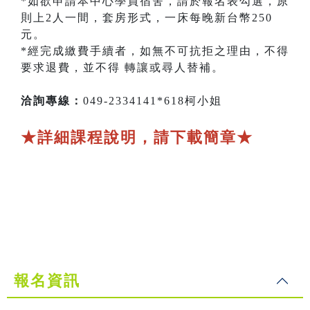
*如欲申請本中心學員宿舍，請於報名表勾選，原
則上2人一間，套房形式，一床每晚新台幣250
元。
*經完成繳費手續者，如無不可抗拒之理由，不得
要求退費，並不得 轉讓或尋人替補。
洽詢專線：
049-2334141*618柯小姐
★詳細課程說明，請下載簡章★
報名資訊