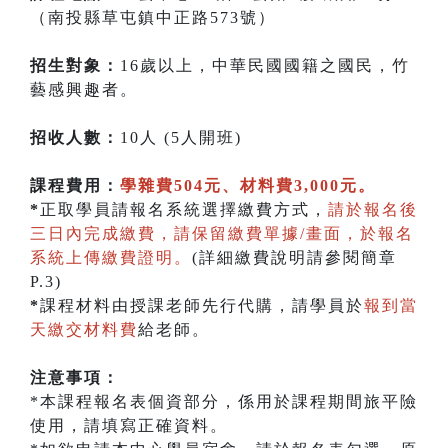
（南投縣草屯鎮中正路573號）
招生對象：
16歲以上，中華民國國籍之國民，竹
藝感興趣者。
招收人數：
10人 (5人開班)
課程費用：
學雜費504元、材料費3,000元。
*
正取學員請報名系統選擇繳費方式，
請於報名後
三日內完成繳費，請保留繳費單據/畫面，於報名
系統上傳繳費證明。
(詳細繳費說明請參閱簡章
P.3)
*
課程材料由授課老師先行代購，請學員於
報到當
天繳交材料費
給老師。
注意事項：
*本課程報名表個資部分，係用於課程期間旅平險
使用，請填寫正確資料。