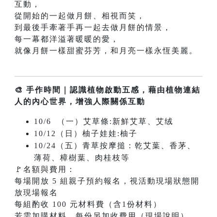
互動，
從開始的一起做月餅、相視而笑，
到最後手牽著手再一起去做月餅的情景，
每一幕都洋溢著暖暖的愛，
就像月餅一樣甜蜜芬芳，和月亮一樣永恆美麗。
🎨 手作時間｜認識植物啟動五感，藉由植物連結
人的內心世界，增強人際關係互動
10/6 （一）艾草條:新鮮艾草、艾绒
10/12（日）柚子娃娃:柚子
10/24（五）青草按摩搥：乾艾葉、香茅、
薄荷、樟樹葉、肉桂枝等
🚩名額與費用：
每場開放 5 組親子預約報名，視活動現場狀態開
放現場報名
每組酌收 100 元材料費（含1份材料）
若需加購材料，每份另加收費用（現場說明）