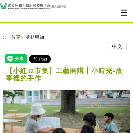
跳到主要內容
網站導覽
:::
首頁
> 活動明細
中文
【小紅豆市集】工藝開講〡小時光-故
事裡的手作