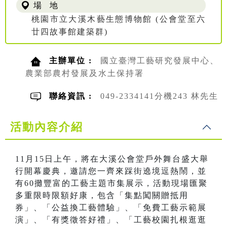
場 地
桃園市立大溪木藝生態博物館 (公會堂至六
廿四故事館建築群)
主辦單位 :
國立臺灣工藝研究發展中心、
農業部農村發展及水土保持署
聯絡資訊 :
049-2334141分機243 林先生
活動內容介紹
11月15日上午，將在大溪公會堂戶外舞台盛大舉
行開幕慶典，邀請您一齊來踩街遶境逗熱鬧，並
有60攤豐富的工藝主題市集展示，活動現場匯聚
多重限時限額好康，包含「集點闖關贈抵用
券」、「公益換工藝體驗」、「免費工藝示範展
演」、「有獎徵答好禮」、「工藝校園扎根逛逛