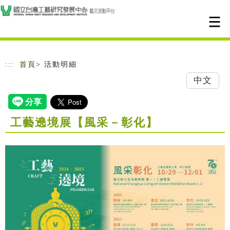
跳到主要內容
網站導覽
:::
首頁
> 活動明細
中文
工藝遶境展【風采－彰化】