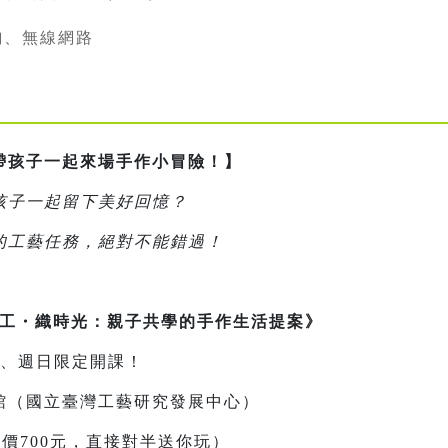
詢、無線網路
帶孩子一起來場手作小冒險！】
孩子一起留下美好回憶？
的工藝任務，絕對不能錯過！
《漫・工・織時光：親子共學的手作生活提案》
週六、週日限定開課！
館（國立臺灣工藝研究發展中心）
原價700元，直接對半送你玩）