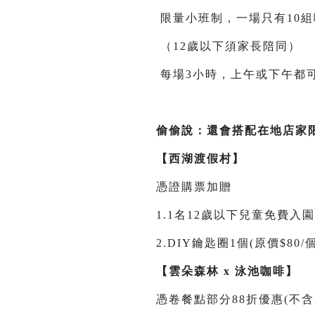
限量小班制，一場只有10組
（12歲以下須家長陪同）
每場3小時，上午或下午都
偷偷說：還會搭配在地店家
【西湖渡假村】
憑證購票加贈
1.1名12歲以下兒童免費入園
2.DIY鑰匙圈1個(原價$80/個
【雲朵森林 x 泳池咖啡】
憑卷餐點部分88折優惠(不