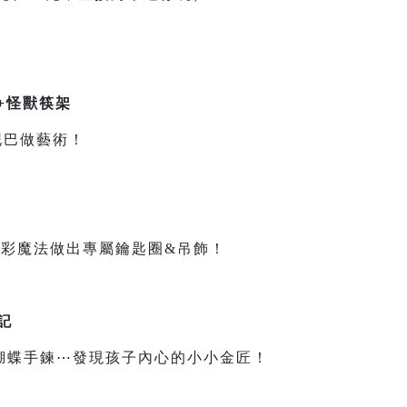
+怪獸筷架
泥巴做藝術！
色彩魔法做出專屬鑰匙圈&吊飾！
記
蝴蝶手鍊⋯發現孩子內心的小小金匠！