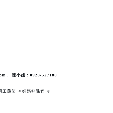
com， 陳小姐：0928-527180
灣工藝節 ＃媽媽好課程 ＃