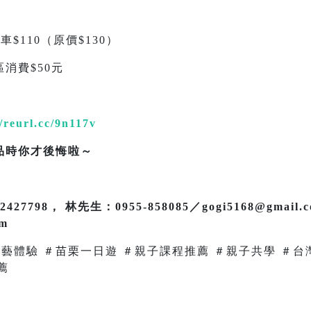
$110（原價$130）
消費$50元
//reurl.cc/9n117v
品時你才後悔啦～
7798， 林先生：0955-858085／gogi5168@gmail.
om
工藝體驗 ＃苗栗一日遊 ＃親子課程推薦 ＃親子共學 ＃台
薦