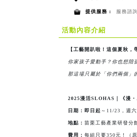
提供服務 :
服務諮
活動內容介紹
【工藝開趴啦！這個夏秋，
你家孩子愛動手？你也想陪
那這場只屬於「你們兩個」
2025漫活SLOHAS｜
日期：即日起
～11/23，
地點：
苗栗工藝產業研發分
費用：
每組只要350元！（