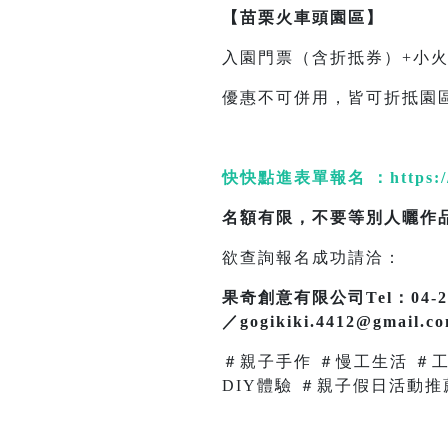
【苗栗火車頭園區】
入園門票（含折抵券）+小火車
優惠不可併用，皆可折抵園區
快快點進表單報名 ：
https:
名額有限，不要等別人曬作
欲查詢報名成功請洽：
果奇創意有限公司Tel：04-2242
／gogikiki.4412@gmail.c
＃親子手作 ＃慢工生活 ＃
DIY體驗 ＃親子假日活動推