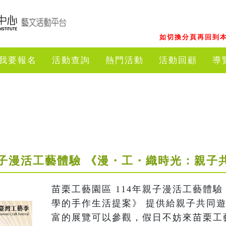
如切換分頁再回到本
我要報名
活動查詢
熱門活動
活動回顧
導
年親子漫活工藝體驗 《漫・工・織時光：親
苗栗工藝園區 114年親子漫活工藝體
學的手作生活提案》 提供給親子共同
富的展覽可以參觀，假日不妨來苗栗工藝