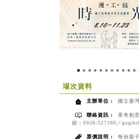
場次資料
主辦單位 :
國立臺
聯絡資訊 :
果奇創意有
姐：0928-527180／gogikik
票價說明 :
每份親子