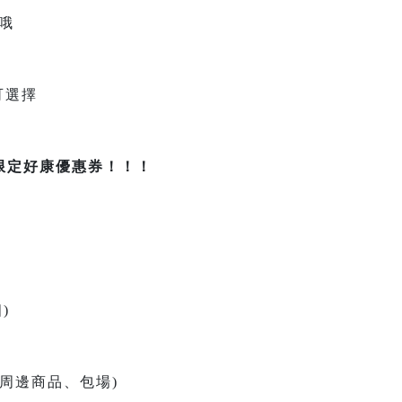
哦
可選擇
限定好康優惠券！！！
)
含周邊商品、包場)