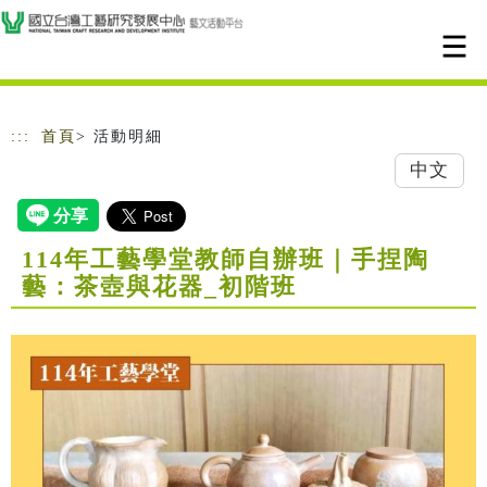
跳到主要內容
網站導覽
:::
首頁
> 活動明細
中文
114年工藝學堂教師自辦班｜手捏陶
藝：茶壺與花器_初階班