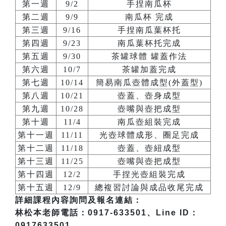
第一週
9/2
手捏南瓜杯
第二週
9/9
南瓜杯 完成
第三週
9/16
手捏南瓜葉杯托
第四週
9/23
南瓜葉杯托完成
第五週
9/30
茶罐球體 罐蓋作法
第六週
10/7
茶罐加蓋完成
第七週
10/14
簡易南瓜壺體成型(外蓋型)
第八週
10/21
壺蓋、壺身成型
第九週
10/28
壺嘴與壺把成型
第十週
11/4
南瓜壺組裝完成
第十一週
11/11
光壺球體成形、圈足完成
第十二週
11/18
壺蓋、壺紐成型
第十三週
11/25
壺嘴與壺把成型
第十四週
12/2
手捏光壺組裝完成
第十五週
12/9
總複習討論與成品收尾完成
詳細課程內容詢問及報名連結：
林松本老師電話：0917-633501、Line ID：
0917633501