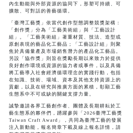
內生動能與外部資源的協同下，形塑可持續、可
擴散、可對話的善藝循環。
「臺灣工藝獎」依當代創作型態調整競獎架構：
「創作獎」分為「工藝美術組」與「工藝設計
組」。「工藝美術組」著重材質、技法、造型或
原創表現的藝品化工藝品；「工藝設計組」則聚
焦於具備量產及市場銷售潛力的產品化工藝品。
另設「協作獎」則旨在獎勵長期以來致力於提供
良好創作環境或資源的協力者或事件，以及具備
將工藝導入社會經濟循環理念的實踐行動，包括
在知識、技術、場域、資本及其他支持資源上的
貢獻，以及在研究與推廣方面的累積，彰顯工藝
生態系中不可或缺的關鍵支撐力量。
誠摯邀請各界工藝創作者、團體及長期耕耘於工
藝生態系的夥伴們，踴躍參與「2026臺灣工藝獎
Taiwan Craft Award」，共同為臺灣工藝的發展
注入新動能，報名簡章下載及線上報名詳情，請