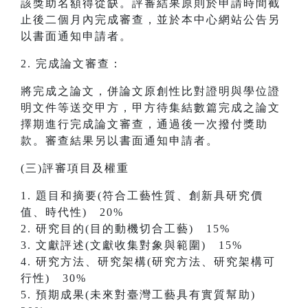
該獎助名額得從缺。評審結果原則於申請時間截
止後二個月內完成審查，並於本中心網站公告另
以書面通知申請者。
2. 完成論文審查：
將完成之論文，併論文原創性比對證明與學位證
明文件等送交甲方，甲方待集結數篇完成之論文
擇期進行完成論文審查，通過後一次撥付獎助
款。審查結果另以書面通知申請者。
(三)評審項目及權重
1. 題目和摘要(符合工藝性質、創新具研究價
值、時代性) 20%
2. 研究目的(目的動機切合工藝) 15%
3. 文獻評述(文獻收集對象與範圍) 15%
4. 研究方法、研究架構(研究方法、研究架構可
行性) 30%
5. 預期成果(未來對臺灣工藝具有實質幫助)