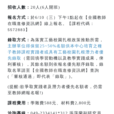
招收人數：
20人(6人開班)
報名方式：
於6/10（三）下午1點起在【全國教師
在職進修資訊網】線上報名。【課程代碼：
】
5572883
錄取方式：
為落實工藝校園扎根政策推動所需，
主辦單位得保留25~50%名額供本中心培育之種
子教師課程實踐者或具有工藝校園扎根潛力者優
先錄取
（需回填學習動機以及教學實踐成果，俾
利審核），其餘名額則依報名優先順序錄取，錄
取名單請至【
全國教師在職進修資訊網
】查詢
(「審核通過」即代表「錄取」)。
(提醒:欲爭取實踐者及潛力者優先名額者，仍需
至教師網報名喔!)
課程費用：
學雜費588元、材料費2,800元
洽詢專線：
049-2334141*312 張萍蘭副研究員