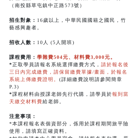
（南投縣草屯鎮中正路573號）
招生對象：
16歲以上，中華民國國籍之國民，竹
藝感興趣者。
招收人數：
10人 (5人開班)
課程費用：
學雜費504元、材料費3,000元。
*
正取學員請報名系統選擇繳費方式，
請於報名後
三日內完成繳費，請保留繳費單據/畫面，於報名
系統上傳繳費證明。
(詳細繳費說明請參閱簡章
P.3)
*
課程材料由授課老師先行代購，請學員於
報到當
天繳交材料費
給老師。
注意事項：
*本課程報名表個資部分，係用於課程期間旅平險
使用，請填寫正確資料。