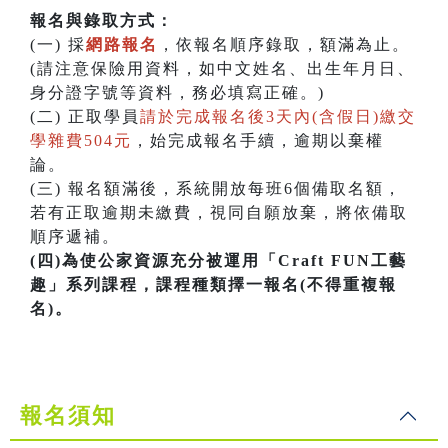
報名與錄取方式：
(一) 採
網路報名
，依報名順序錄取，額滿為止。
(請注意保險用資料，如中文姓名、出生年月日、
身分證字號等資料，務必填寫正確。)
(二) 正取學員
請於完成報名後3天內(含假日)繳交
學雜費504元
，始完成報名手續，逾期以棄權
論。
(三) 報名額滿後，系統開放每班6個備取名額，
若有正取逾期未繳費，視同自願放棄，將依備取
順序遞補。
(四)為使公家資源充分被運用「Craft FUN工藝
趣」系列課程，課程種類擇一報名(不得重複報
名)。
報名須知