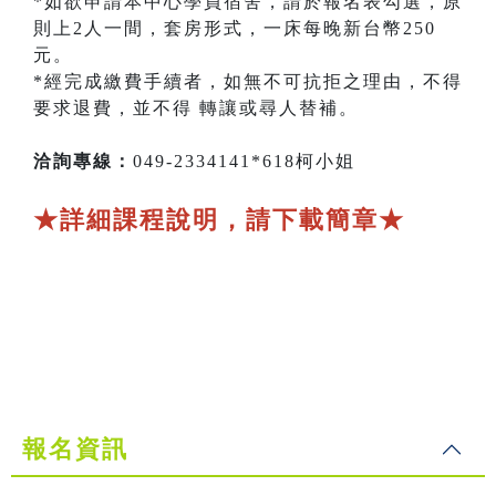
*如欲申請本中心學員宿舍，請於報名表勾選，原
則上2人一間，套房形式，一床每晚新台幣250
元。
*經完成繳費手續者，如無不可抗拒之理由，不得
要求退費，並不得 轉讓或尋人替補。
洽詢專線：
049-2334141*618柯小姐
★詳細課程說明，請下載簡章★
報名資訊