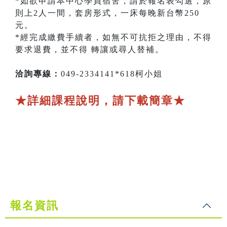
*如欲申請本中心學員宿舍，請於報名表勾選，原
則上2人一間，套房形式，一床每晚新台幣250
元。
*經完成繳費手續者，如無不可抗拒之理由，不得
要求退費，並不得 轉讓或尋人替補。
洽詢專線：
049-2334141*618柯小姐
★詳細課程說明，請下載簡章★
報名資訊