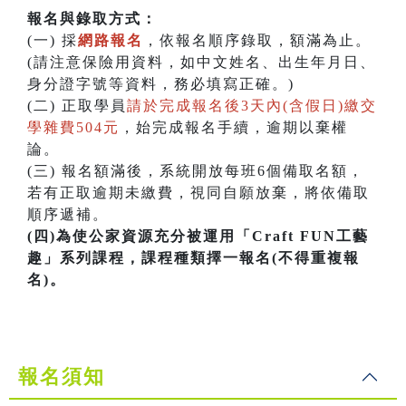
報名與錄取方式：
(一) 採
網路報名
，依報名順序錄取，額滿為止。
(請注意保險用資料，如中文姓名、出生年月日、
身分證字號等資料，務必填寫正確。)
(二) 正取學員
請於完成報名後3天內(含假日)繳交
學雜費504元
，始完成報名手續，逾期以棄權
論。
(三) 報名額滿後，系統開放每班6個備取名額，
若有正取逾期未繳費，視同自願放棄，將依備取
順序遞補。
(四)為使公家資源充分被運用「Craft FUN工藝
趣」系列課程，課程種類擇一報名(不得重複報
名)。
報名須知