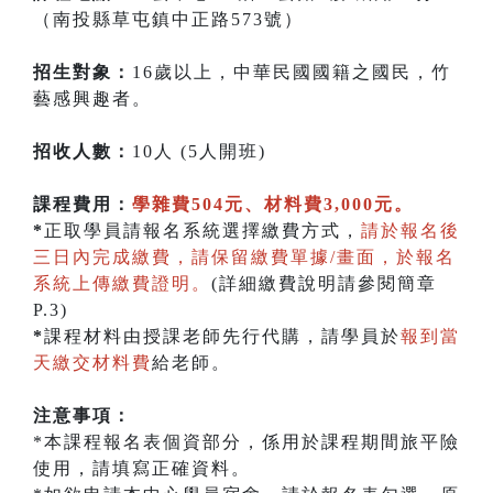
（南投縣草屯鎮中正路573號）
招生對象：
16歲以上，中華民國國籍之國民，竹
藝感興趣者。
招收人數：
10人 (5人開班)
課程費用：
學雜費504元、材料費3,000元。
*
正取學員請報名系統選擇繳費方式，
請於報名後
三日內完成繳費，請保留繳費單據/畫面，於報名
系統上傳繳費證明。
(詳細繳費說明請參閱簡章
P.3)
*
課程材料由授課老師先行代購，請學員於
報到當
天繳交材料費
給老師。
注意事項：
*本課程報名表個資部分，係用於課程期間旅平險
使用，請填寫正確資料。