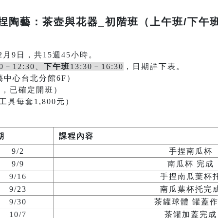
捏陶藝：茶壺與花器_初階班（上午班/下午
2月9日，共15週45小時。
30－12:30、
下午班
13:30－16:30
，日期詳下表。
中心台北分館6F）
班，已確定開班）
工具每套1,800元）
期
課程內容
9/2
手捏南瓜杯
9/9
南瓜杯 完成
9/16
手捏南瓜葉杯
9/23
南瓜葉杯托完
9/30
茶罐球體 罐蓋
10/7
茶罐加蓋完成