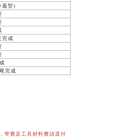
外蓋型)
型
型
成
足完成
型
型
成
尾完成
，學費及工具材料費請逕付