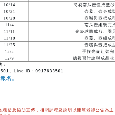
10/14
簡易南瓜壺體成型(
10/21
壺蓋、壺身成
10/28
壺嘴與壺把成
11/4
南瓜壺組裝完
11/11
光壺球體成形、圈
11/18
壺蓋、壺紐成
11/25
壺嘴與壺把成
12/2
手捏光壺組裝完
12/9
總複習討論與成品收
結：
1、Line ID：0917633501
選報名。
地租借及協助宣傳，相關課程及說明以開班老師公告為主