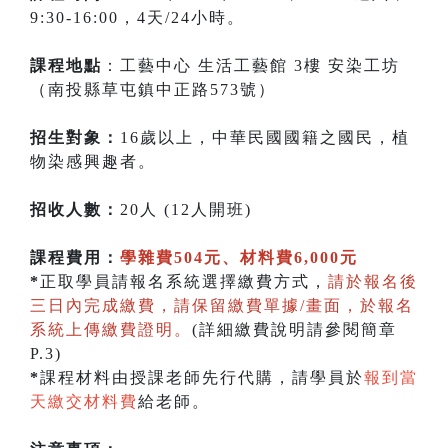
9:30-16:00，4天/24小時。
課程地點
：工藝中心 生活工藝館 3樓 安染工坊
（南投縣草屯鎮中正路573號）
招生對象：
16歲以上，中華民國國籍之國民，植
物染感興趣者。
招收人數：
20人 (12人開班)
課程費用：
學雜費504元、材料費6,000元
*
正取學員請報名系統選擇繳費方式，
請於報名後
三日內完成繳費，請保留繳費單據/畫面，於報名
系統上傳繳費證明。
(詳細繳費說明請參閱簡章
P.3)
*
課程材料由授課老師先行代購，請學員於
報到當
天繳交材料費
給老師。