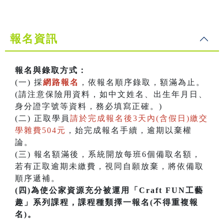
報名資訊
報名與錄取方式：
(一) 採
網路報名
，依報名順序錄取，額滿為止。
(請注意保險用資料，如中文姓名、出生年月日、
身分證字號等資料，務必填寫正確。)
(二) 正取學員
請於完成報名後3天內(含假日)繳交
學雜費504元
，始完成報名手續，逾期以棄權
論。
(三) 報名額滿後，系統開放每班6個備取名額，
若有正取逾期未繳費，視同自願放棄，將依備取
順序遞補。
(四)為使公家資源充分被運用「Craft FUN工藝
趣」系列課程，課程種類擇一報名(不得重複報
名)。