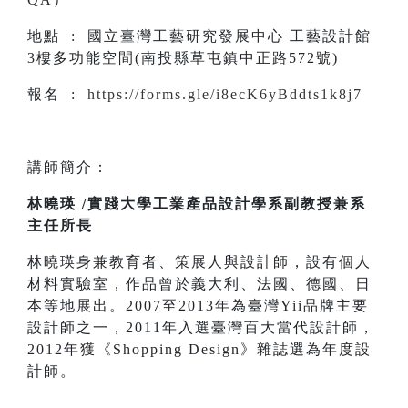
地點 : 國立臺灣工藝研究發展中心 工藝設計館
3樓多功能空間(南投縣草屯鎮中正路572號)
報名 :
https://forms.gle/i8ecK6yBddts1k8j7
講師簡介：
林曉瑛 /實踐大學工業產品設計學系副教授兼系
主任所長
林曉瑛身兼教育者、策展人與設計師，設有個人
材料實驗室，作品曾於義大利、法國、德國、日
本等地展出。2007至2013年為臺灣Yii品牌主要
設計師之一，2011年入選臺灣百大當代設計師，
2012年獲《Shopping Design》雜誌選為年度設
計師。