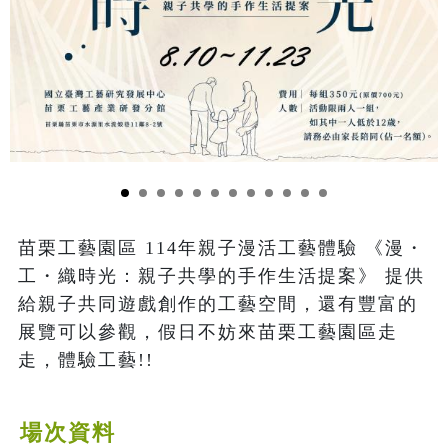
苗栗工藝園區 114年親子漫活工藝體驗 《漫・
工・織時光：親子共學的手作生活提案》 提供
給親子共同遊戲創作的工藝空間，還有豐富的
展覽可以參觀，假日不妨來苗栗工藝園區走
走，體驗工藝!!
場次資料