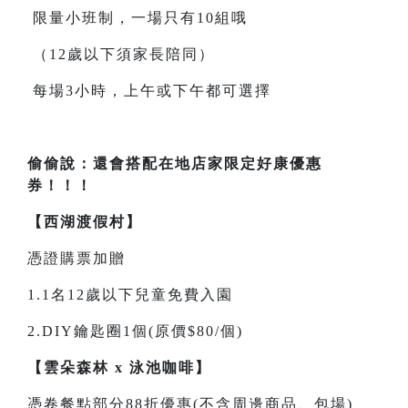
限量小班制，一場只有10組哦
（12歲以下須家長陪同）
每場3小時，上午或下午都可選擇
偷偷說：還會搭配在地店家限定好康優惠
券！！！
【西湖渡假村】
憑證購票加贈
1.1名12歲以下兒童免費入園
2.DIY鑰匙圈1個(原價$80/個)
【雲朵森林 x 泳池咖啡】
憑卷餐點部分88折優惠(不含周邊商品、包場)