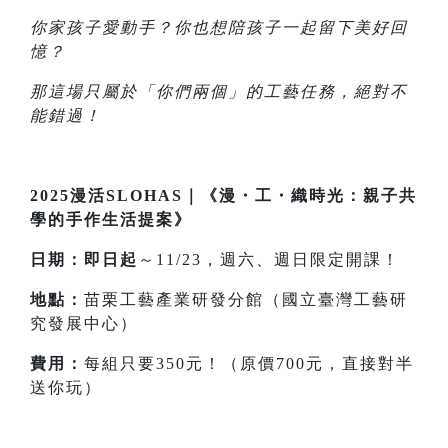
你家孩子愛動手？你也想陪孩子一起留下美好回
憶？
那這場只屬於「你們兩個」的工藝任務，絕對不
能錯過！
2025漫活SLOHAS｜《漫・工・織時光：親子共
學的手作生活提案》
日期：即日起
～11/23，週六、週日限定開課！
地點：
苗栗工藝產業研發分館（國立臺灣工藝研
究發展中心）
費用：
每組只要350元！（原價700元，直接對半
送你玩）