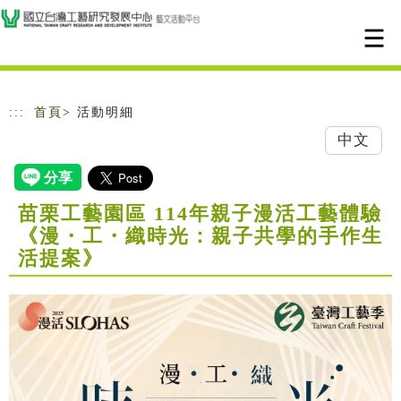
跳到主要內容
網站導覽
:::
首頁
> 活動明細
中文
苗栗工藝園區 114年親子漫活工藝體驗
《漫・工・織時光：親子共學的手作生
活提案》