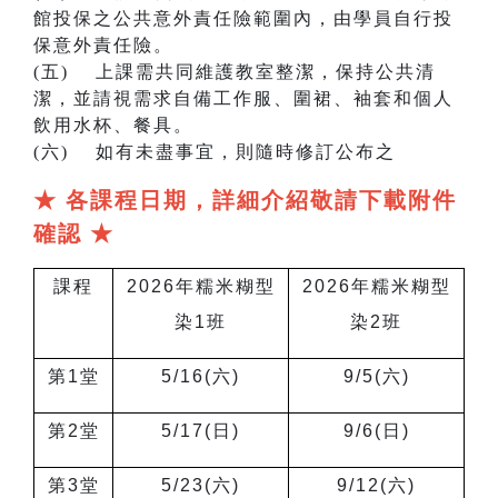
館投保之公共意外責任險範圍內，由學員自行投
保意外責任險。
(五) 上課需共同維護教室整潔，保持公共清
潔，並請視需求自備工作服、圍裙、袖套和個人
飲用水杯、餐具。
(六) 如有未盡事宜，則隨時修訂公布之
★ 各課程日期，詳細介紹敬請下載附件
確認 ★
課程
2026
年糯米糊型
2026
年糯米糊型
染1班
染2班
第1堂
5/16(
六)
9/5(
六)
第2堂
5/17(
日)
9/6(
日)
第3堂
5/23(
六)
9/12(
六)