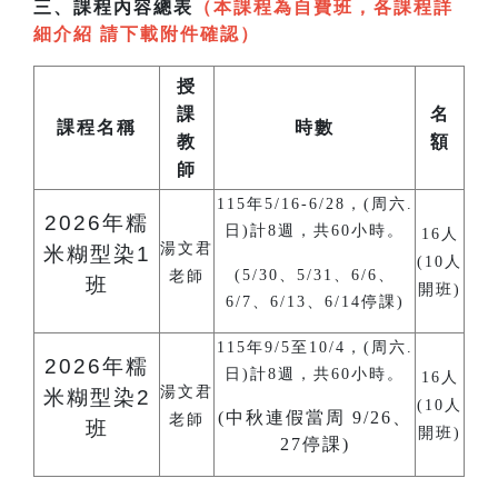
三、課程內容總表
（本課程為自費班，各課程詳
細介紹 請下載附件確認）
授
課
名
課程名稱
時數
教
額
師
115年5/16-6/28，(周六.
2026
年糯
日)計8週，共60小時。
16人
湯文君
米糊型染1
(10人
(5/30、5/31、6/6、
老師
班
開班)
6/7、6/13、6/14停課)
115年9/5至10/4，(周六.
2026
年糯
日)計8週，共60小時。
16人
湯文君
米糊型染2
(10人
(中秋連假當周 9/26、
老師
班
開班)
27停課)