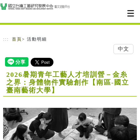
跳到主要內容
網站導覽
:::
首頁
> 活動明細
中文
2026暑期青年工藝人才培訓營－金糸
之界：身體物件實驗創作【南區-國立
臺南藝術大學】