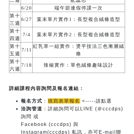
二週
配蕊芯
6/20
端午節連假停課一次
第十
6/27
葉末單片實作1：⾧型複合絨條造型
三週
第十
7/4
葉末單片實作2：⾧型複合絨條造型
四週
第十
紅乳草一組實作：燙平技法三色漸層絨
7/11
五週
條
第十
7/18
辣椒實作：單色絨條趣味設計
六週
詳細課程內容詢問及報名連結：
報名方式
：
填寫表單報名
<-----請點選
洽詢管道
：詳細詢問可以LINE (＠cccdps)
詢問 或
Facebook (cccdps) 與
Instagram(cccdps) 私訊，亦可E-mail聯