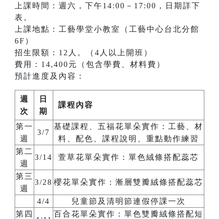
上課時間：週六，下午14:00－17:00，日期詳下
表。
上課地點：工藝學堂小教室（工藝中心台北分館
6F）
招生限額：12人。（4人以上開班）
費用：14,400元（包含學費、材料費）
預計進度及內容：
週
日
課程內容
次
期
第一
基礎課程、五福花單朵實作：工藝、材
3/7
週
料、配色、課程說明、重點動作練習
第二
3/14
萱草花單朵實作：單色絨條搭配蕊芯
週
第三
3/28
櫻花單朵實作：漸層雙瓣絨條搭配蕊芯
週
4/4
兒童節及清明節連假停課一次
第四
百合花單朵實作：單色雙瓣絨條搭配短