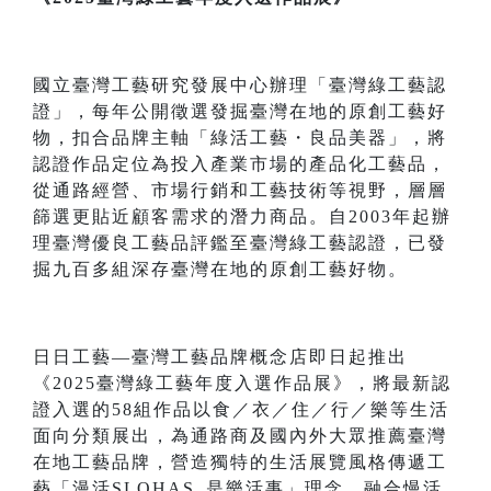
國立臺灣工藝研究發展中心辦理「臺灣綠工藝認
證」，每年公開徵選發掘臺灣在地的原創工藝好
物，扣合品牌主軸「綠活工藝・良品美器」，將
認證作品定位為投入產業市場的產品化工藝品，
從通路經營、市場行銷和工藝技術等視野，層層
篩選更貼近顧客需求的潛力商品。自2003年起辦
理臺灣優良工藝品評鑑至臺灣綠工藝認證，已發
掘九百多組深存臺灣在地的原創工藝好物。
日日工藝—臺灣工藝品牌概念店即日起推出
《2025臺灣綠工藝年度入選作品展》，將最新認
證入選的58組作品以食／衣／住／行／樂等生活
面向分類展出，為通路商及國內外大眾推薦臺灣
在地工藝品牌，營造獨特的生活展覽風格傳遞工
藝「漫活SLOHAS_是樂活事」理念，融合慢活