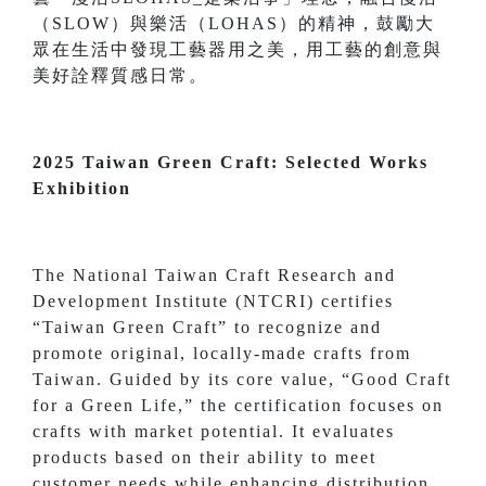
（SLOW）與樂活（LOHAS）的精神，鼓勵大
眾在生活中發現工藝器用之美，用工藝的創意與
美好詮釋質感日常。
2025 Taiwan Green Craft: Selected Works
Exhibition
The National Taiwan Craft Research and
Development Institute (NTCRI) certifies
“Taiwan Green Craft” to recognize and
promote original, locally-made crafts from
Taiwan. Guided by its core value, “Good Craft
for a Green Life,” the certification focuses on
crafts with market potential. It evaluates
products based on their ability to meet
customer needs while enhancing distribution