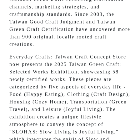
channels, marketing strategies, and
craftsmanship standards. Since 2003, the
Taiwan Good Craft Judgment and Taiwan
Green Craft Certification have uncovered more
than 900 original, locally rooted craft
creations.
Everyday Crafts: Taiwan Craft Concept Store
now presents the 2025 Taiwan Green Craft:
Selected Works Exhibition, showcasing 58
newly certified works. These pieces are
categorized by five aspects of everyday life -
Food (Happy Eating), Clothing (Craft Design),
Housing (Cozy Home), Transportation (Green
Travel), and Leisure (Joyful Living). The
exhibition creates a unique lifestyle
atmosphere to convey the concept of
“SLOHAS: Slow Living is Joyful Living,”
which integrates the spirit of Slow and