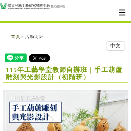
跳到主要內容
網站導覽
:::
首頁
> 活動明細
中文
115年工藝學堂教師自辦班｜手工葫蘆
雕刻與光影設計（初階班）