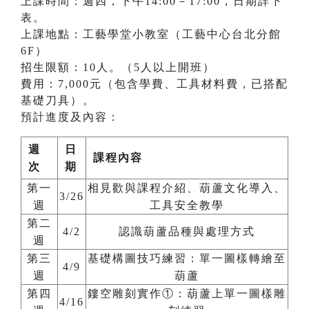
上課時間：週四，下午14:00－17:00，日期詳下
表。
上課地點：工藝學堂小教室（工藝中心台北分館
6F）
招生限額：10人。（5人以上開班）
費用：7,000元（包含學費、工具材料費，已搭配
基礎刀具）。
預計進度及內容：
週
日
課程內容
次
期
第一
相見歡與課程介紹、葫蘆文化導入、
3/26
週
工具安全教學
第二
4/2
認識葫蘆品種與處理方式
週
第三
基礎構圖技巧練習：單一圖樣轉繪至
4/9
週
葫蘆
第四
鏤空雕刻實作①：葫蘆上單一圖樣雕
4/16