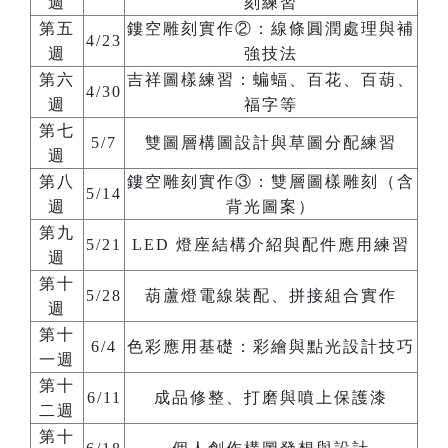
週
刻練習
第五
鏤空雕刻實作②：線條圓潤處理與補
4/23
週
強技法
第六
吉祥圖樣練習：蝙蝠、百花、百葫、
4/30
週
福字等
第七
5/7
雙圖層構圖設計與草圖分配練習
週
第八
鏤空雕刻實作③：雙層圖樣雕刻（含
5/14
週
背光圖案）
第九
5/21
LED 燈座結構介紹與配件應用練習
週
第十
5/28
葫蘆燈電線裝配、拼接組合實作
週
第十
6/4
色彩應用基礎：彩繪與點光設計技巧
一週
第十
6/11
成品修整、打磨與噴上保護漆
二週
第十