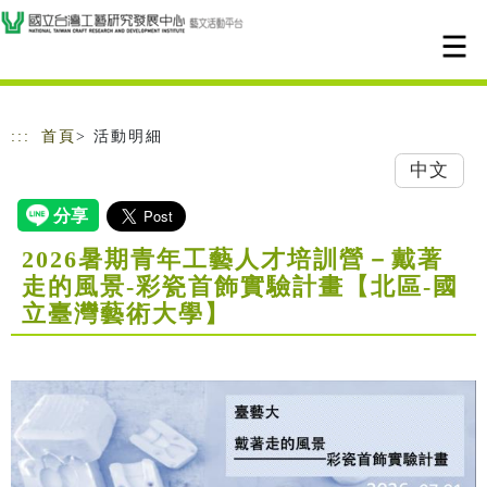
跳到主要內容
網站導覽
:::
首頁
> 活動明細
中文
2026暑期青年工藝人才培訓營－戴著
走的風景-彩瓷首飾實驗計畫【北區-國
立臺灣藝術大學】