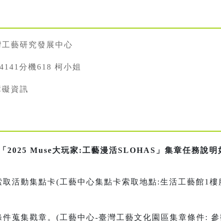
灣工藝研究發展中心
334141分機618 柯小姐
障礙資訊
2025 Muse大玩家:工藝漫活SLOHAS」集章任務說
取活動集點卡(工藝中心集點卡索取地點:生活工藝館1樓服務
條件蒐集戳章。(工藝中心-臺灣工藝文化園區集章條件: 