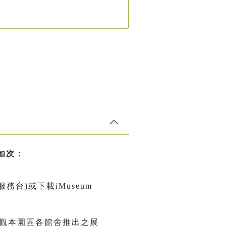
明如次：
台)或下載iMuseum
參觀本園區各館舍推出之展