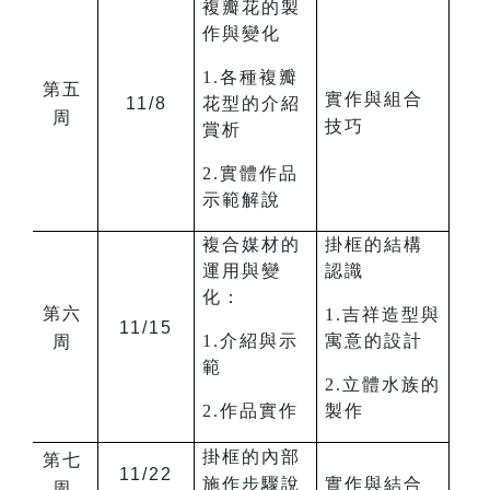
複瓣花的製
作與變化
1.各種複瓣
第五
實作與組合
11/8
花型的介紹
周
技巧
賞析
2.實體作品
示範解說
複合媒材的
掛框的結構
運用與變
認識
化：
第六
1.吉祥造型與
11/15
1.介紹與示
寓意的設計
周
範
2.立體水族的
2.作品實作
製作
掛框的內部
第七
11/22
施作步驟說
實作與結合
周