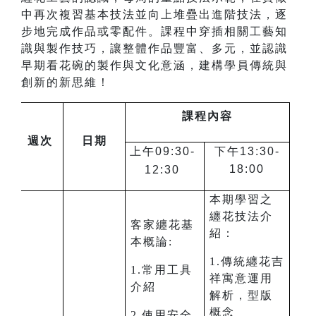
中再次複習基本技法並向上堆疊出進階技法，逐
步地完成作品或零配件。課程中穿插相關工藝知
識與製作技巧，讓整體作品豐富、多元，並認識
早期看花碗的製作與文化意涵，建構學員傳統與
創新的新思維！
課程內容
週次
日期
上午09:30-
下午13:30-
18:00
12:30
本期學習之
纏花技法介
客家纏花基
紹：
本概論:
1.傳統纏花吉
1.常用工具
祥寓意運用
介紹
解析，型版
概念
2.使用安全