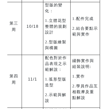
型版的變
化：
1.配件完成
1.立體花型
第三
10/18
整體的規劃
2.結合要點示
周
設計
範與實作
2.型版繪製
與構圖
配色對於作
綴飾實作與
品表現之示
組裝說明:
範解說：
第四
1.實作
11/1
1.弧形型版
周
造型
2.學員作品互
相觀摩及重
2.示範與解
點解說
說