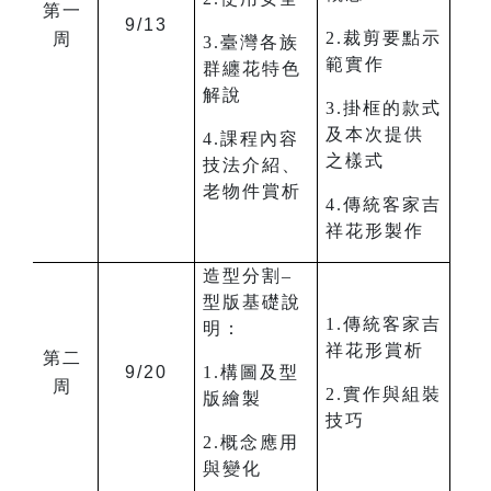
第一
9/13
2.裁剪要點示
周
3.臺灣各族
範實作
群纏花特色
解說
3.掛框的款式
及本次提供
4.課程內容
之樣式
技法介紹、
老物件賞析
4.傳統客家吉
祥花形製作
造型分割–
型版基礎說
1.傳統客家吉
明：
祥花形賞析
第二
9/20
1.構圖及型
周
2.實作與組裝
版繪製
技巧
2.概念應用
與變化