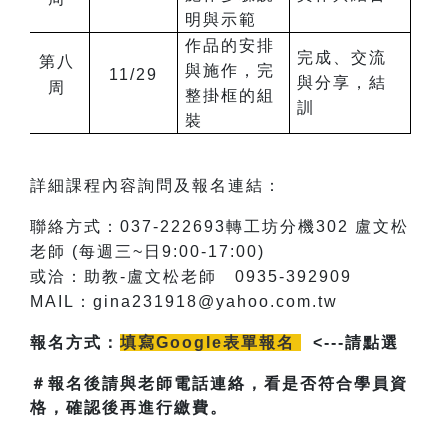
明與示範
作品的安排
完成、交流
第八
與施作，完
11/29
與分享，結
周
整掛框的組
訓
裝
詳細課程內容詢問及報名連結：
聯絡方式：037-222693轉工坊分機302 盧文松
老師 (每週三~日9:00-17:00)
或洽：助教-盧文松老師 0935-392909
MAIL
：gina231918@yahoo.com.tw
報名方式：
填寫Google表單報名
<---請點選
＃報名後請與老師電話連絡，看是否符合學員資
格，確認後再進行繳費。