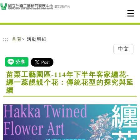
跳到主要內容
網站導覽
:::
首頁
> 活動明細
中文
苗栗工藝園區-114年下半年客家纏花-
纏一蕊靚靚个花：傳統花型的探究與延
續