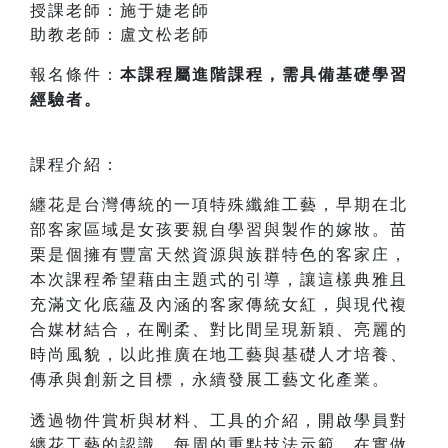
授課老師：施于婕老師
助教老師：盧文松老師
報名條件：
本課程屬進階課程，需具備基礎學習
經驗者。
課程介紹：
纏花是台灣傳統的一項特殊纖維工藝，早期在北
部客家區域是女孩要親自學習與製作的嫁妝。苗
栗是個擁有豐富天然資源與族群特色的客家庄，
本次課程希望藉由主題式的引導，讓這樣典雅且
充滿文化底蘊及內涵的客家傳統女紅，與現代複
合媒材結合，在剛柔、對比間呈現新穎、亮麗的
時尚風貌，以此推廣在地工藝與基礎人才培養、
傳承與創新之目標，永續發展工藝文化產業。
透過物件賞析與材料、工具的介紹，開啟學員對
纏花工藝的認識，每周的重點技法示範，在實做