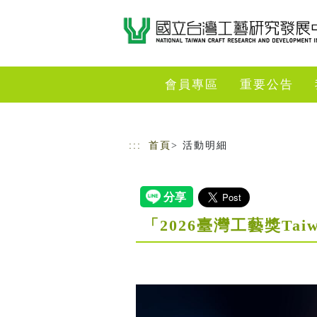
跳到主要內容
網站導覽
會員專區
重要公告
:::
首頁
> 活動明細
「2026臺灣工藝獎Tai