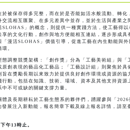
在於被保存得多完整，而在於是否能如活水般流動、轉化
外交流相互匯聚、在多元差異中並存，並於生活與產業之
SLOHAS」的概念，則提供一種實踐方法，使工藝得
共享的文化行動，創作與地方便能相互連結，逐步形成具
「漫活SLOHAS」價值引導，促進工藝在內生動能與
循環。
型態調整競獎架構：「創作獎」分為「工藝美術組」與「
或原創表現的藝品化工藝品；「工藝設計組」則聚焦於具
則旨在獎勵長期以來致力於提供良好創作環境或資源的協
踐行動，包括在知識、技術、場域、資本及其他支持資源
系中不可或缺的關鍵支撐力量。
及長期耕耘於工藝生態系的夥伴們，踴躍參與「2026臺灣工藝
藝的發展注入新動能，報名簡章下載及線上報名詳情，請至
下午13時止。