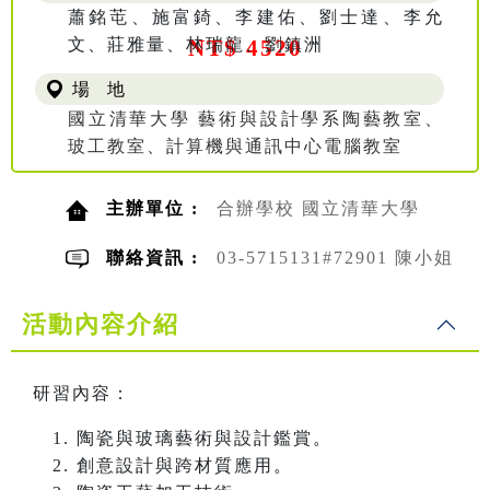
蕭銘芚、施富錡、李建佑、劉士達、李允
文、莊雅量、林瑞龍、劉鎮洲
NT$ 4520
場 地
國立清華大學 藝術與設計學系陶藝教室、
玻工教室、計算機與通訊中心電腦教室
主辦單位 :
合辦學校 國立清華大學
聯絡資訊 :
03-5715131#72901 陳小姐
活動內容介紹
研習內容：
陶瓷與玻璃藝術與設計鑑賞
。
創意設計與跨材質應用
。