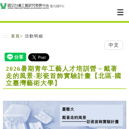
跳到主要內容
網站導覽
:::
首頁
> 活動明細
中文
2026暑期青年工藝人才培訓營－戴著
走的風景-彩瓷首飾實驗計畫【北區-國
立臺灣藝術大學】