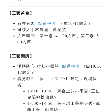
【工藝茶會】
石在有趣
點選報名
（📅10/11限定）
司茶人｜林裘滿、蔣蘭英
入席時間｜第一場14：00入席、第二場15：
00入席
【工藝開講】
漫轉陶心-拉胚小體驗
點選報名
（📅10/10-
12限定）
看見戲曲工藝
（📅10/11限定，現場報
名）
13:10~13:40 舞台上的小宇宙<三仙
會賜福扮仙戲>
14:00~14:50 來一場工藝變身秀<戲
曲工藝互動體驗>：