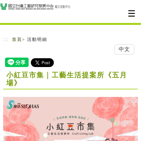
跳到主要內容
網站導覽
:::
首頁
> 活動明細
中文
小紅豆市集｜工藝生活提案所《五月
場》