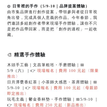
◍
日常裡的手作（5/9-10｜品牌提案體驗）
由市集品牌進行創作提案，帶領參與者從日常視
角出發，完成具個人意義的作品。今年春節，我
們邀請多組創作者帶來現場手作體驗，讓你不只
是把作品帶回家，而是把「創作的過程」一起收
藏。
🎨
精選手作體驗
木頭手工藝｜文昌筆粗坯・手磨體驗｜📅
5/9（六）｜👉
現場報名｜費用 100 元起〈限量
推出〉
日月潭甕香紅茶｜小茶師大感恩・茶席體驗｜📅
5/9-10 ｜👉
現場報名｜費用 100 元起〈母親節
即定推出〉
玩毛主義｜鬱金香杯墊・手作體驗｜📅5/9-10 ｜
👉
現場報名｜費用 250 元起〈新品推出〉