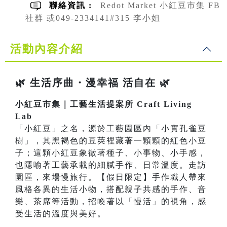
聯絡資訊 :
Redot Market 小紅豆市集 FB
社群 或049-2334141#315 李小姐
活動內容介紹
🌿 生活序曲・漫幸福 活自在 🌿
小紅豆市集｜工藝生活提案所 Craft Living
Lab
「小紅豆」之名，源於工藝園區內「小實孔雀豆
樹」，其黑褐色的豆莢裡藏著一顆顆的紅色小豆
子；這顆小紅豆象徵著種子、小事物、小手感，
也隱喻著工藝承載的細膩手作、日常溫度。走訪
園區，來場慢旅行。【假日限定】手作職人帶來
風格各異的生活小物，搭配親子共感的手作、音
樂、茶席等活動，招喚著以「慢活」的視角，感
受生活的溫度與美好。