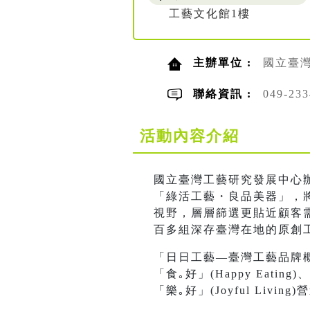
工藝文化館1樓
主辦單位 :
國立臺
聯絡資訊 :
049-2
活動內容介紹
國立臺灣工藝研究發展中心
「綠活工藝・良品美器」，
視野，層層篩選更貼近顧客需
百多組深存臺灣在地的原創
「日日工藝—臺灣工藝品牌
「食｡好」(Happy Eating)
「樂｡好」(Joyful Li