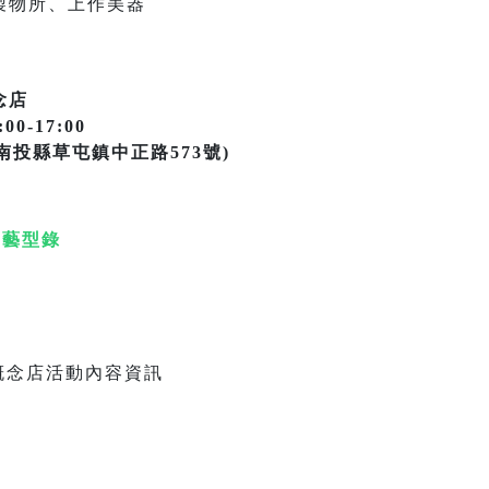
製物所、上作美器
念店
-17:00
(南投縣草屯鎮中正路573號)
工藝型錄