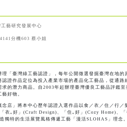
灣工藝研究發展中心
334141分機603 蔡小姐
辦理「臺灣綠工藝認證」，每年公開徵選發掘臺灣在地的
將認證作品定位為投入產業市場的產品化工藝品，從通路
求的潛力商品。自2003年起辦理臺灣優良工藝品評鑑
工藝好物。
概念店」將本中心歷年認證入選作品以食／衣／住／行／
、「衣｡好」(Craft Design)、「住｡好」(Cozy Home)、「行
ving)營造獨特的生活展覽風格傳遞工藝「漫活SLOHAS」理念