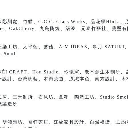
處、竹貓、C.C.C. Glass Works、品花學Hin
 home、OakCherry、九鳥陶燒、築漆、元泰竹藝社、藝璽
工坊、太平藍、蘑菇、A.M IDEAS、皐月 SATUK
Smoll
I CRAFT、Hon Studio、玲瓏窯、老木創生木制所
微一設計、台灣樹藝、木街茶道、原纖本色、南方設計、蒔
、三禾制所、石見坊、拿鞘、陶然工坊、Studio Smol
鞄製造所
鴻陶坊、奇鈺家居、莯紋家具設計、自然禮讚、iLife手感設