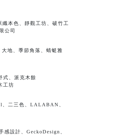
ka、原纖本色、靜觀工坊、破竹工
有限公司
I、大地、季節角落、蜻蜓雅
、舒式、派克木餘
木工坊
l、二三色、LALABAN、
計、GeckoDesign、