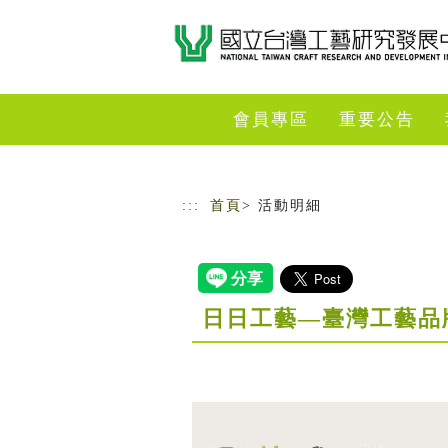
跳到主要內容
網站導覽
會員專區
重要公告
:::
首頁
> 活動明細
日日工藝—臺灣工藝品