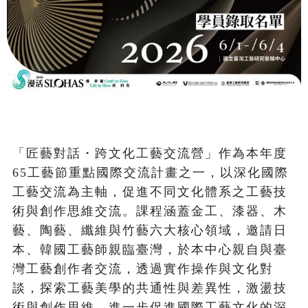
「匠藝對話・跨文化工藝交流營」作為本年度
65工藝節重點國際交流計畫之一，以深化國際
工藝交流為主軸，促進不同文化體系之工藝技
術與創作思維交流。課程涵蓋金工、漆器、木
藝、陶藝、纖維與竹藝六大核心領域，邀請日
本、韓國工藝師親臨臺灣，於本中心親自與臺
灣工藝創作者交流，透過實作操作與文化對
談，探索工藝美學的共通性與差異性，激盪技
術與創作思維，進一步促進國際工藝文化的深