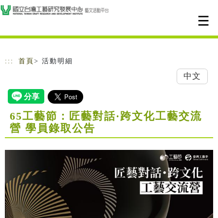
跳到主要內容
網站導覽
:::
首頁
> 活動明細
中文
65工藝節：匠藝對話·跨文化工藝交流
營 學員錄取公告